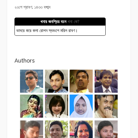
২৩শে শ্রাবণ, ১৪৩৩ বঙ্গাব্দ
খনার জনপ্রিয় বচন
খনা কে?
ভাদরে করে কলা রোপন স্ববংশে মরিল রাবণ।
Authors