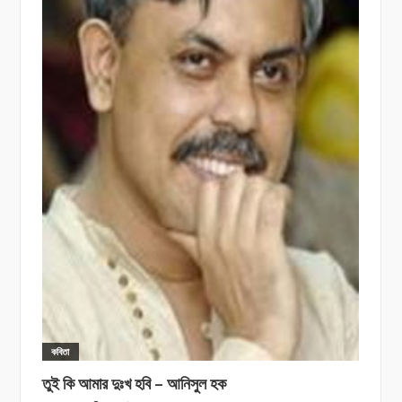
কবিতা
তুই কি আমার দুঃখ হবি – আনিসুল হক