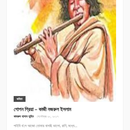
কবিতা
গোপন প্রিয়া – কাজী নজরুল ইসলাম
কামরুল হাসান তুহিন
সেপ্টেম্বর ২০, ২০১৭
পাইনি ব’লে আজো তোমায় বাসছি ভালো, রাণি, মধ্যে...