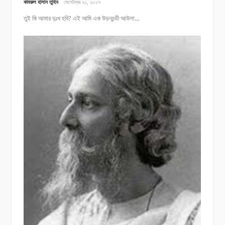
কামরুল হাসান তুহিন
সেপ্টেম্বর ২১, ২০১৭
তুই কি আমার দুঃখ হবি? এই আমি এক উড়নচন্ডী আউলা...