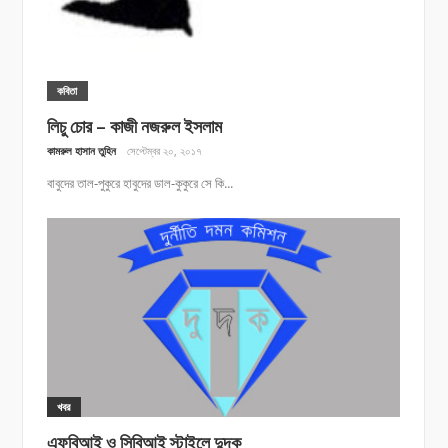
কবিতা
লিচু চোর – কাজী নজরুল ইসলাম
কামরুল হাসান তুহিন
সেপ্টেম্বর ২০, ২০১৭
বাবুদের তাল-পুকুরে হাবুদের ডাল-কুকুরে সে কি...
খবর
এফবিআই ও সিবিআই স্টাইলে দুদক