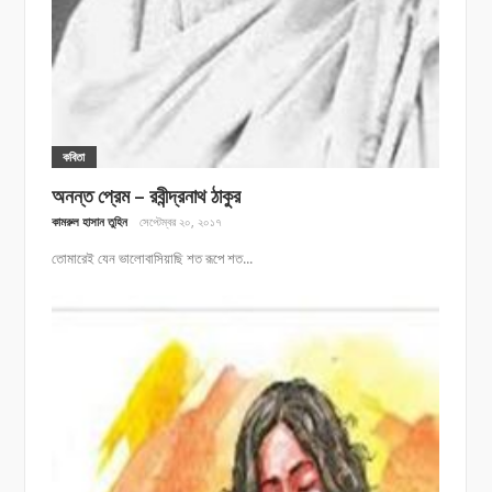
কবিতা
অনন্ত প্রেম – রবীন্দ্রনাথ ঠাকুর
কামরুল হাসান তুহিন
সেপ্টেম্বর ২০, ২০১৭
তোমারেই যেন ভালোবাসিয়াছি শত রূপে শত...