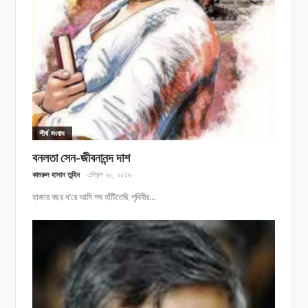
শীর্ষ সংবাদ
বনলতা সেন-জীবনানন্দ দাশ
কামরুল হাসান তুহিন
এপ্রিল ২৮, ২০১৯
হাজার বছর ধ’রে আমি পথ হাঁটিতেছি পৃথিবীর...