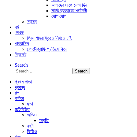
আমাদের সাথে যোগ দিন
সাইট ব্যবহারের শর্তাবলী
যোগাযোগ
স্বাস্থ্য
ধর্ম
লেখক
প্রিয় শাহরাস্তিতে লিখতে চাই
শাহরাস্তি
ফোটোগ্রাফি প্রতিযোগিতা
ক্রিকেট
Search
Search
for:
প্রথম পাতা
প্রবন্ধ
গল্প
কবিতা
ছড়া
মাল্টিমিডিয়া
অডিও
আবৃতি
ফটো
ভিডিও
খবর