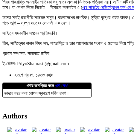
প্রিয় শাহরাস্তি অনলাইন পত্রিকা শুধু মাত্র এলাকা ভিত্তিক পত্রিকা নয়। এটি একটি সা
হবে। যা লেখক নিজে নিজেই – নিজেকে অনলাইন এ (
এই সাইটের রেজিস্ট্রেশন ফর্ম এর ম
আমরা সবাই রাজনীতি সচেতন মানুষ। বাংলাদেশের নাগরিক। মুক্তি যুদ্ধের ধারক বাহক
গড়ে তুলি – স্বপ্ন সত্যের সোনালী এক দেশ।
সাহিত্য সমকালীন সময়ের প্রতিচ্ছবি।
শিল্প, সাহিত্যের নানান বিষয় সহ, শাহরাস্তি ও তার আশেপাশের সংবাদ ও মতামত নিয়ে “প্
প্রধান সম্পাদক: সাহাদাত মানিক
ই-মেইল
: PriyoShahrasti@gmail.com
২৩শে শ্রাবণ, ১৪৩৩ বঙ্গাব্দ
খনার জনপ্রিয় বচন
খনা কে?
ভাদরে করে কলা রোপন স্ববংশে মরিল রাবণ।
Authors