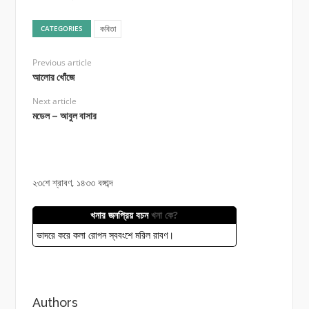
কবিতা
CATEGORIES
Previous article
আলোর খোঁজে
Next article
মডেল – আবুল বাসার
২৩শে শ্রাবণ, ১৪৩৩ বঙ্গাব্দ
খনার জনপ্রিয় বচন
খনা কে?
ভাদরে করে কলা রোপন স্ববংশে মরিল রাবণ।
Authors