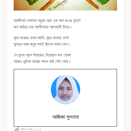
স্বাধীনতা ফসলের সবুজে ঘেরা এক লাল রংএর বৃত্ত!
মনে করিয়ে দেয় স্বাধীনতার প্রানহানী চিত্র।
যুদ্ধ করেছে নানান জাতি, যুদ্ধ করেছে দেশ!
যুদ্ধের সময় মানুষ সবাই ছিলেন নানান বেশ।
সে যুদ্ধে প্রান দিয়েছেন, দিয়েছেন কত লোক!
আজও ভুলিনা আমরা পালন করি সেই শোক।
আজিজা সুলতানা
পাঠক সংখ্যা:
১,১৫৪