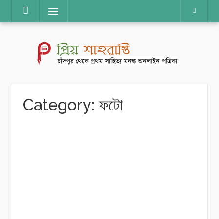
Skip
Menu
to
content
Category:
ফটো