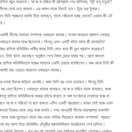
াসিনা পছন্দ করেননা। আ জ ম নাছির কী চট্টগ্রামে শেখ হাসিনার, ‘মুই কনু হনুরে’?
মী লীগের নেতা হতে পারেনা। এর মাশুল তাকে দিতেই হবে। টুডে অর টুমরো।
োনে তিনি প্রচ্ছন্ন হুমকি দিয়ে বলেছেন, তাকে খোঁচানো হচ্ছে কেনো? এভাবে কী এই
ননা।
আওয়ামী লীগের সাধারন সম্পাদক ওবায়দুল কাদের। সংবাদ মাধ্যমে প্রকাশ পেয়েছে
য় ওবায়দুল কাদের মঞ্চে ছিলেননা। কিন্তু এমন একটি ঘটনা তাকে কী জানায়নি?
প্রিয় হাসিনা মহিউদ্দিন ভাবীর কাছে তিনি ফোন করে কী দূঃখ প্রকাশ করেছেন?
েন, তিনি ঘটনা জেনেছেন অনুষ্ঠান শেষে বিমান বন্দরে যাবার পর। আগে জানলে
 পর হাসিনা মহিউদ্দিনতো মঞ্চের সামনের একটি চেয়ারে বসেছিলেন। মঞ্চ থেকে তিনি কী
 আপনি দায় এড়াতে পারেননা ওবায়দুল কাদের।
ীর চশমা হিলের বাড়িতে দেখেছি। আজ তিনি বড় নেতা হয়েছেন। কিন্তু তিনি
ক বড় নেতা ছিলেন। ওবায়দুল কাদের বলেছেন, আ জ ম নাছির তাকে বলেছেন, মঞ্চে
্তু হাসিনা মহিউদ্দিনকে মঞ্চের বাইরে রাখতে যে অঙ্গ সংগঠনের নেতাদের মঞ্চে না
 বলেছেন আ জ ম নাছির? না বলে থাকলে এটিও একটি প্রতারনা। কারন সেই মঞ্চে এমন
িনতো নিজের থেকে যেচে মঞ্চে যাননি। নগর আওয়ামী লীগের ভারপ্রাপ্ত সভাপতি
যাকে মঞ্চে তুলেছেন তাকে মঞ্চ থেকে নামিয়ে দিয়েছেন সাধারন সম্পাদক! প্রয়াত
কে বড় আশা নিয়ে মহিউদ্দিন চৌধুরীর স্থলাভিষিক্ত করেছিলেন শেখ হাসিনা।
দিয়ে দেখিয়ে দিয়েছে। কত বড় ধৃষ্ট শয়তানি শেখ হাসিনার মনোনীত নেতাকেও সেখানে