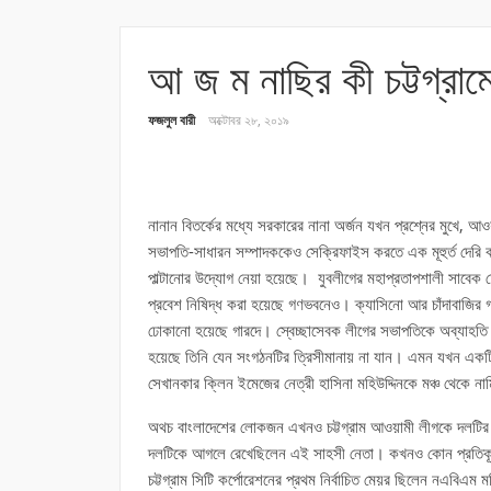
আ জ ম নাছির কী চট্টগ্রামে
ফজলুল বারী
অক্টোবর ২৮, ২০১৯
নানান বিতর্কের মধ্যে সরকারের নানা অর্জন যখন প্রশ্নের মুখে, 
সভাপতি-সাধারন সম্পাদককেও সেক্রিফাইস করতে এক মূহুর্ত দেরি কর
পাল্টানোর উদ্যোগ নেয়া হয়েছে। যুবলীগের মহাপ্রতাপশালী সাবেক চে
প্রবেশ নিষিদ্ধ করা হয়েছে গণভবনেও। ক্যাসিনো আর চাঁদাবাজি
ঢোকানো হয়েছে গারদে। স্বেচ্ছাসেবক লীগের সভাপতিকে অব্যাহতি 
হয়েছে তিনি যেন সংগঠনটির ত্রিসীমানায় না যান। এমন যখন একটি
সেখানকার ক্লিন ইমেজের নেত্রী হাসিনা মহিউদ্দিনকে মঞ্চ থেকে নামিয
অথচ বাংলাদেশের লোকজন এখনও চট্টগ্রাম আওয়ামী লীগকে দলটির প
দলটিকে আগলে রেখেছিলেন এই সাহসী নেতা। কখনও কোন প্রতিকূলতা
চট্টগ্রাম সিটি কর্পোরেশনের প্রথম নির্বাচিত মেয়র ছিলেন নএবিএম ম