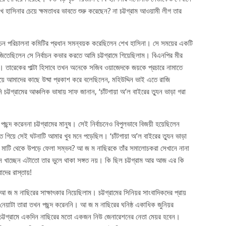
খ হাসিনার চেয়ে ক্ষমতাধর ভাবতে শুরু করেছেন? না চট্টগ্রাম আওয়ামী লীগ তার
ির্বাচন পরিচালনা কমিটির প্রধান সমন্বয়ক করেছিলেন শেখ হাসিনা। সে সময়ের একটি
 জিতেছিলেন সে নির্বাচন কভার করতে আমি চট্টগ্রামে গিয়েছিলাম। বিএনপির মীর
ান। তারেকের পাল্টা হিসাবে তখন অনেকে সজিব ওয়াজেদকে জয়কে প্রচারে নামাতে
়ে আমাদের কাছে উষ্মা প্রকাশ করে বলেছিলেন, মহিউদ্দিন ভাই এতে রাজি
 চট্টগ্রামের আঞ্চলিক ভাষায় সাফ জানান, ‘চাঁটগায়া অ’ল বাইরের ত্যুন ভাড়া গরা
 পছন্দ করেননা চট্টগ্রামের মানুষ। সেই নির্বাচনেও বিপুলভাবে বিজয়ী হয়েছিলেন
 গিয়ে সেই ঘটনাটি আমার খুব মনে পড়েছিল। ‘চাঁটগায়া অ’ল বাইরের ত্যুন ভাড়া
ের মাটি থেকে উপড়ে ফেলা সম্ভব? আ জ ম নাছিরকে তাঁর সমালোচকরা সেখানে নানা
তাস খাচ্ছেন এটাতো তার ভুলে থাকা সঙ্গত নয়। কি ছিল চট্টগ্রাম আর আজ এর কি
দের রাস্তায়!
 আ জ ম নাছিরের সাক্ষাৎকার নিয়েছিলাম। চট্টগ্রামের সিনিয়র সাংবাদিকদের প্রায়
েয়াটা তারা তখন পছন্দ করেননি। আ জ ম নাছিরের ঘনিষ্ঠ একাধিক জুনিয়র
ল চট্টগ্রামে একদিন নাছিরের মতো একজন নিউ জেনারেশনের নেতা মেয়র হবেন।