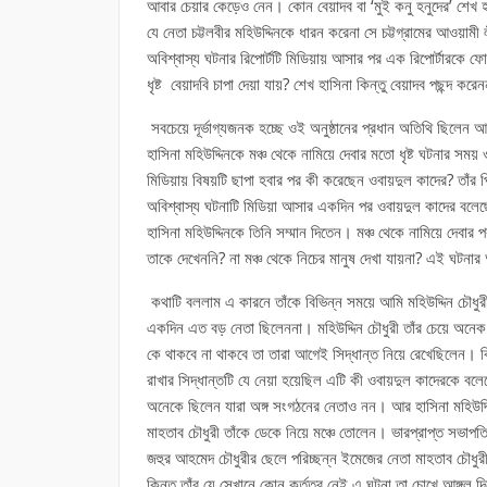
আবার চেয়ার কেড়েও নেন। কোন বেয়াদব বা ‘মুই কনু হনুদের’ শেখ হ
যে নেতা চট্টলবীর মহিউদ্দিনকে ধারন করেনা সে চট্টগ্রামের আওয়া
অবিশ্বাস্য ঘটনার রিপোর্টটি মিডিয়ায় আসার পর এক রিপোর্টারকে ফ
ধৃষ্ট বেয়াদবি চাপা দেয়া যায়? শেখ হাসিনা কিন্তু বেয়াদব পছন্দ করে
সবচেয়ে দূর্ভাগ্যজনক হচ্ছে ওই অনুষ্ঠানের প্রধান অতিথি ছিলেন 
হাসিনা মহিউদ্দিনকে মঞ্চ থেকে নামিয়ে দেবার মতো ধৃষ্ট ঘটনার সম
মিডিয়ায় বিষয়টি ছাপা হবার পর কী করেছেন ওবায়দুল কাদের? তাঁর 
অবিশ্বাস্য ঘটনাটি মিডিয়া আসার একদিন পর ওবায়দুল কাদের বলেছ
হাসিনা মহিউদ্দিনকে তিনি সম্মান দিতেন। মঞ্চ থেকে নামিয়ে দেবার
তাকে দেখেননি? না মঞ্চ থেকে নিচের মানুষ দেখা যায়না? এই ঘটনার
কথাটি বললাম এ কারনে তাঁকে বিভিন্ন সময়ে আমি মহিউদ্দিন চৌধুর
একদিন এত বড় নেতা ছিলেননা। মহিউদ্দিন চৌধুরী তাঁর চেয়ে অনে
কে থাকবে না থাকবে তা তারা আগেই সিদ্ধান্ত নিয়ে রেখেছিলেন। কিন
রাখার সিদ্ধান্তটি যে নেয়া হয়েছিল এটি কী ওবায়দুল কাদেরকে
অনেকে ছিলেন যারা অঙ্গ সংগঠনের নেতাও নন। আর হাসিনা মহিউদ্দ
মাহতাব চৌধুরী তাঁকে ডেকে নিয়ে মঞ্চে তোলেন। ভারপ্রাপ্ত সভাপতি 
জহুর আহমেদ চৌধুরীর ছেলে পরিচ্ছন্ন ইমেজের নেতা মাহতাব চৌধুরী
কিন্তু তাঁর যে সেখানে কোন কর্তৃ্ত্ব নেই এ ঘটনা তা চোখে আঙ্গুল 