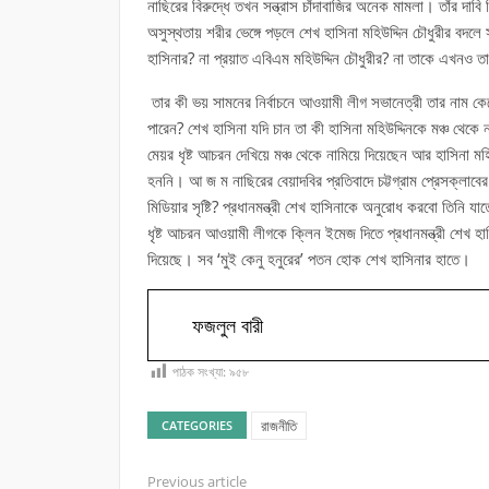
নাছিরের বিরুদ্ধে তখন সন্ত্রাস চাঁদাবাজির অনেক মামলা। তাঁর দাব
অসুস্থতায় শরীর ভেঙ্গে পড়লে শেখ হাসিনা মহিউদ্দিন চৌধুরীর বদল
হাসিনার? না প্রয়াত এবিএম মহিউদ্দিন চৌধুরীর? না তাকে এখনও তাড়
তার কী ভয় সামনের নির্বাচনে আওয়ামী লীগ সভানেত্রী তার নাম কেটে 
পারেন? শেখ হাসিনা যদি চান তা কী হাসিনা মহিউদ্দিনকে মঞ্চ থেকে
মেয়র ধৃষ্ট আচরন দেখিয়ে মঞ্চ থেকে নামিয়ে দিয়েছেন আর হাসিনা মহ
হননি। আ জ ম নাছিরের বেয়াদবির প্রতিবাদে চট্টগ্রাম প্রেসক্লাব
মিডিয়ার সৃষ্টি? প্রধানমন্ত্রী শেখ হাসিনাকে অনুরোধ করবো তিনি যা
ধৃষ্ট আচরন আওয়ামী লীগকে ক্লিন ইমেজ দিতে প্রধানমন্ত্রী শেখ হাসি
দিয়েছে। সব ‘মুই কেনু হনুরের’ পতন হোক শেখ হাসিনার হাতে।
ফজলুল বারী
পাঠক সংখ্যা:
৯৫৮
রাজনীতি
CATEGORIES
Previous article