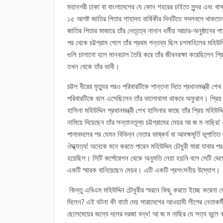
মহানগরী ঢাকা বা বাংলাদেশের যে কোন শহরের চাইতে সুন্দর এবং বাসযো
১৫ আগষ্ট জাতির পিতার শাহাদত বার্ষিকীর দিনটিতে সদলবলে থাকতেন টুঙ
জাতির পিতার মাজারে তাঁর নেতৃত্বে নানান ধর্মীয় আচার-অনুষ্ঠা
পর থেকে চট্টগ্রাম গেলে তাঁর প্রথম গন্তব্য ছিল চশমাহিলের মহিউদ
গুলি চালানো হলে মানবঢাল তৈরি করে তাঁর জীবনরক্ষা করেছিলেন প্রিয
তখন থেকে তাঁর ভাবী।
চট্টল বীরের মৃত্যুর পরও পরিবারটিকে শান্তনা দিতে প্রধানমন্ত্রী শে
পরিবারটিকে বলে এসেছিলেন তাঁর ভালোবাসা থাকবে অফুরান। প্রিয় ম
হাসিনা মহিউদ্দিন প্রধানমন্ত্রী শেখ হাসিনার কাছে তাঁর প্রিয় মহিউদ
নামিয়ে দিয়েছেন তাঁর সন্তানতূল্য চট্টগ্রামের মেয়র আ জ ম নাছির! এ
পালাবদলের পর যেমন বিভিন্ন নেতার ভাষ্কর্য বা আবক্ষমূর্তি ভূপাতিত 
ঔদ্ধ্যত্ব! অনেকে মনে করতে পারেন মহিউদ্দিন চৌধুরী মারা যাবার পর চট
হয়েছিল। সিটি কর্পোরেশন থেকে অনুমতি নেয়া হয়নি বলে সেটি ভেঙ্গে
একটি স্মারক বানিয়েছেন মেয়র। এটি একটি প্রশংসনীয় উদ্যোগ।
কিন্তু এবিএম মহিউদ্দিন চৌধুরীর স্মরনে কিছু করতে ইচ্ছে করেনা ক
দিলেন? এই ঘটনা কী বার্তা দেয় সারাদেশের আওয়ামী লীগের নেতাকর্মী
ছেলেমেয়ের জন্যে দলের দরজা বন্ধ! আ জ ম নাছির যে সত্য ভুলে