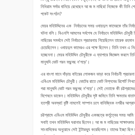
নিধিরাম সর্দার বানিয়ে রেখেছেন আ জ ম নাছির! নিজেকে কী তিনি শে
পকেট সংগঠন?
মেয়র মহিউদ্দিনের এক নির্বাচনের সময় ওবায়দুল কাদেরকে তাঁর ন
ঘটনা বলি। বিএনপি আমলের সর্বশেষ যে নির্বাচনে মহিউদ্দিন চৌধুরী
নাছিরের সমর্থনে সেই নির্বাচনে প্রচারনায় গিয়েছিলেন তারেক রহম
চেয়েছিলেন। ওবায়দুল কাদেরও এর পক্ষে ছিলেন। তিনি তখন এ নিয
হচ্ছেননা। মেয়র মহিউদ্দিন চৌধুরীকে এ ব্যাপারে জিজ্ঞেস করলে তিনি
মানুষদি ভোট গরন ফছন্দছ ন’গড়ে’।
এর বাংলা মানে দাঁড়ায় বাইরের লোকজন ভাড়া করে নির্বাচনী প্রচারনা
এবিএম মহিউদ্দিন চৌধুরী। ভোটের রাতে ভোট বিপ্লবের রিপোর্ট লিখতে
গরা মানুষদি ভোট গরন ফছন্দছ ন’গড়ে’। সেই নেতাকে কী চট্টগ্রাম
বিশেষনে ডাকেন। মহিউদ্দিন চৌধুরীর সৃষ্ট জমিনে তিনি ক্ষমতার বা
হতশ্রী অবস্থা! বৃষ্টি নামলেই সাম্পান চলে বানিজ্যিক নগরীর আগ্রাবা
চট্টগ্রামে এবিএম মহিউদ্দিন চৌধুরীর একচ্ছত্র কর্তৃ্ত্বের সময় আমি
সবাই তখন মহিউদ্দিন ঘরানার ছিলেন। আ জ ম নাছিরের সাক্ষাৎকার ন
সাংবাদিকের অনুরোধে সেই ইন্টারভ্যু করেছিলাম। তাদের ইচ্ছা ছি