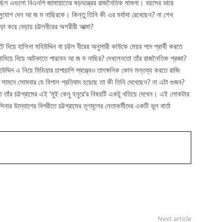
ি ছিল এগুলো বিএনপি জামায়াতের ষড়যন্ত্রের রাজনৈতিক মামলা। বয়সের ভারে
ে সুযোগ দেন আ জ ম নাছিরকে। কিন্তু তিনি কী এর মর্যাদা রেখেছেন? না শেখ
া করে বেড়ায় চট্টলবীরের অশরীরী আত্মা?
দিয়ে হাসিনা মহিউদ্দিন বা চট্টল বীরের অনুসারী কাউকে মেয়র পদে প্রার্থী করতে
 নামিয়ে দিয়ে আটকাতে পারবেন আ জ ম নাছির? দেখলেনতো তাঁর রাজনৈতিক প্রজ্ঞা?
িউদ্দিন এ নিয়ে মিডিয়ার চাপাচাপি স্বত্ত্বেও তাৎক্ষনিক কোন মন্তব্য করতে রাজি
ের সামনে সোমবার যে বিশাল প্রতিবাদ হয়েছে তা কী তিনি দেখেছেন? না এটা গুজব?
তে তাঁর চট্টগ্রামের এই ‘মুই কেনু হনুরে’র বিষয়টি একটু খতিয়ে দেখেন। এই লোকটার
নার উদ্যোগের বিপরীতে চট্টগ্রামের তৃণমূলের নেতাকর্মীদের একটি ভুল বার্তা
Next article