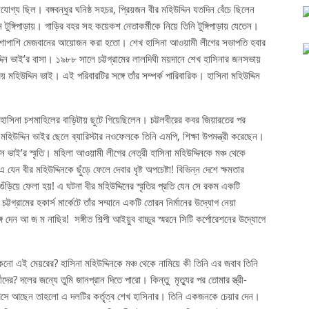
গ্য ছিল। বঙ্গবন্ধুর ঘনিষ্ঠ সহচর, প্রিয়জন বীর মহিউদ্দিন যতদিন বেঁচে ছিলেন
্গিপাড়ায়। গাড়ির বহর সহ কয়েকশ নেতাকর্মীকে নিয়ে তিনি টুঙ্গিপাড়ায় যেতেন।
নের পাশাপাশি মেজবানের আয়োজন করা হতো। শেখ হাসিনা আওয়ামী লীগের সভাপতি হবার
্দিন ভাই’র বাসা। ১৯৮৮ সালে চট্টগ্রামের লালদিঘী ময়দানে শেখ হাসিনার জনসভায়
় মহিউদ্দিন ভাই। এই পরিবারটির সঙ্গে তাঁর সম্পর্ক পারিবারিক। হাসিনা মহিউদ্দিন
খ হাসিনা চশমাহিলের বাড়িটায় ছুটে গিয়েছিলেন। চট্টলবীরের কবর জিয়ারতের পর
হিউদ্দিন ভাইর ছেলে ব্যারিস্টার নওফেলকে তিনি এমপি, শিক্ষা উপমন্ত্রী করেছেন।
্দিন ভাই’র স্মৃতি। মহিলা আওয়ামী লীগের নেত্রী হাসিনা মহিউদ্দিনকে মঞ্চ থেকে
 যেন বীর মহিউদ্দিনকে ছুঁড়ে ফেলে দেবার ধৃষ্ট অপচেষ্টা! বিভিন্ন দেশে ক্ষমতার
গুঁড়িয়ে ফেলা হয়! এ ঘটনা বীর মহিউদ্দিনের স্মৃতির প্রতি যেন সে রকম একটি
্টগ্রামের হকার্স মার্কেটে তাঁর সম্মানে একটি তোরন নির্মানের উদ্যোগ নেয়া
 দেন আ জ ম নাছির! সঙ্গীত শিল্পী আইয়ুব বাচ্চুর স্মরনে সিটি কর্পোরেশনের উদ্যোগে
েনো এই মেয়রের? হাসিনা মহিউদ্দিনকে মঞ্চ থেকে নামিয়ে কী তিনি এর জবাব তিনি
দের? দলের জন্যে তুমি জানপ্রান দিতে পারো। কিন্তু মৃত্যুর পর তোমার স্ত্রী-
 বসে আছেন তাহলো এ দলটির কর্তৃ্ত্ব শেখ হাসিনার। তিনি একজনকে চেয়ার দেন।