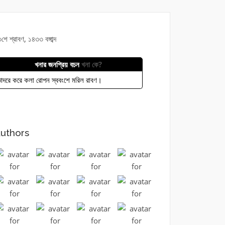
শে শ্রাবণ, ১৪৩৩ বঙ্গাব্দ
খনার জনপ্রিয় বচন
খনা কে?
াদরে করে কলা রোপন স্ববংশে মরিল রাবণ।
uthors