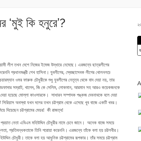
র ‘মুই কি হনুরে’?
২৩
ভ
আওয়ামী লীগ তখন দেশে নিজের ইমেজ উদ্ধারে নেমেছে। এরজন্যে ছাত্রলীগের
েননি প্রধানমন্ত্রী শেখ হাসিনা। যুবলীগের, স্বেচ্ছাসেবক লীগের খোলনলচে
য়ারম্যান ওমর ফারুক চৌধুরীকে শুধু যুবলীগের নেতৃত্ব থেকে বাদ দেয়া নয়, তার
A
র গডফাদার সম্রাট, খালেদ, জি কে সেলিম, লোকমান, আরমান সহ আরও কয়েকজনকে
দেয়া হয়েছে মোল্লা কাওসারকে। সাধারন সম্পাদক পঙ্কজ দেবনাথকে বলে দেয়া
 সিরিয়াস অবস্থা যখন দলের তখন চট্টগ্রাম থেকে এসেছে খুব বাজে একটি খবর।
়ে দিয়েছেন চট্টগ্রামের মেয়র! কী রাজত্ব!
্রয়াত নেতা এবিএম মহিউদ্দিন চৌধুরীর নামে চেনে জানে। অনেক বাজে সময়ে
, প্রতিবন্ধকতাকে তিনি পরোয়া করেননি। এরজন্যে তাঁকে বলা হয় চট্টলবীর।
হিউদ্দিন চৌধুরী। তাকে বলা হয় আধুনিক চট্টগ্রামের রূপকার। তাঁর সময়ে চট্টগ্রাম