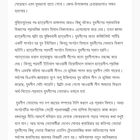
পেরেছেন এমন মুখগুলো হাতে গোনা। জেলা-উপজেলার চেহারাগুলোও সমান
হতাশার।
মুক্তিযুদ্ধের পর ছাত্রলীগে ভাঙ্গনসহ আরও কিছু ঘটনাও যুবলীগের স্বাভাবিক
বিকাশের প্রাথমিক নানান হিসাব-নিকাশকেও এলোমেলো করে দেয়। তখন জাসদ
ছাত্রলীগের পাল্টা হয় মুজিববাদী ছাত্রলীগ। যুবলীগের মতো কমিউনিস্ট পার্টির
একটি সংগঠন হয় যুব ইউনিয়ন। কিন্তু সংগঠন হিসাবে যুবলীগের সেভাবে বিকাশ
ঘটেনি। ছাত্রলীগের পরবর্তী সংগঠন হিসাবেও যুবলীগের স্থান হয়নি।
পচাত্তরের ভয়াল হত্যাকান্ড আওয়ামী লীগের মতো যুবলীগকেও তছনছ করে
দেয়। কিন্তু পরবর্তী ইতিহাস আওয়ামী বিরোধীদলে থাকলে ছাত্রলীগ-শ্রমিক
লীগ এমনকি মহিলা আওয়ামী লীগও যে ভূমিকা পালন করে যুবলীগ সেটা পারেনা।
সর্বশেষ বিএনপি-জামায়াত যুগে অপু উকিলদের যুব মহিলা লীগ যে ভূমিকা পালন
করেছে, যুবলীগ সেটা পারেনি। উল্টো দেখা গেলো আওয়ামী লীগ ক্ষমতায় ফিরলে
অর্থ-বিত্তে-প্রভাবে যুবলীগের নেতারাও ধনাঢ্য হন!
যুবলীগ নেতাদের গত দশ বছরের সম্পদের টালি করলে এর প্রমান মিলবে। অথচ
সংগঠনটির সাংগঠনিক নেত্রী প্রধানমন্ত্রী শেখ হাসিনা দিনেরাতে কাজ করেন
বঙ্গবন্ধুর নীতি-আদর্শে বলিয়ান হয়ে দেশকে সোনারবাংলা গড়ার শপথের কথা শুধুই
বলে যান। আর দলের নেতাকর্মীরা দেখেন সোনার ক্যারিয়ার হয় কতিপয় নেতার!
যুবলীগের কিছু নেতার বিরুদ্ধে এতদিন টেন্ডারবাজির কমন অভিযোগের সঙ্গে
সর্বশেষ ক্যাসিনোর ব্যবসার বিষয়টি যোগ হয়। অবিশ্বাস্য নতুন আবিষ্কারে