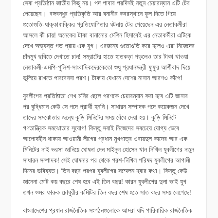
সেবা প্রতিষ্ঠান জাতীয় কিছু নয়। পদ পাবার পরদিনই নতুন চেয়ারম্যান এটি টের
পেয়েছেন। বঙ্গবন্ধুর প্রতিকৃতি আর বনানীর কবরস্থানে ফুল দিতে গিয়ে
গুতোগুতি-ধাক্কাধাক্কির প্রতিযোগিতার ঘটনায় টের পেয়েছেন এর নেতাকর্মীরা
আসলে কী চায়! অনেকের টাকা বানানোর মেশিন হিসাবেই এর নেতাকর্মীরা এটিকে
দেখে অভ্যস্ত গত প্রায় এক যুগ। এরজন্যে গুতোগুতি করে হলেও এরা নিজেদের
চাঁদমুখ ছবিতে দেখাতে চান! সম্রাটের হাতে হাতকড়া পড়লেও তার টাকা খাওয়া
নেতাকর্মী-এমপি-পুলিশ-সাংবাদিকদেরকেতো শুধু প্রধানমন্ত্রী ফুফুর আর্শীবাদ দিয়ে
ভুলিয়ে রাখতে পারবেননা পরশ। টাকায় যেখানে দেশের নানান আরশও কাঁপে!
যুবলীগের প্রতিষ্ঠাতা শেখ মনির ছেলে পরশকে চেয়ারম্যান করা হবে এটি জানার
পর বুদ্ধিমান কেউ সে পদে প্রার্থী হননি। সাধারন সম্পাদক পদে কয়েকজন দেখে
তাদের সমঝোতার জন্যে কুড়ি মিনিটের সময় বেঁধে দেয়া হয়। কুড়ি মিনিটে
গণতান্ত্রিক সমঝোতার সুযোগ! কিন্তু সবাই নিজেদের সবচেয়ে যোগ্য ভেবে
আপোষহীন থাকায় আওয়ামী লীগের প্রধান মুখপাত্র ওবায়দুল কাদের আর এক
মিনিটের নাই ভরসা জানিয়ে ঘোষনা দেন মাইনুল হোসেন খান নিখিল যুবলীগের নতুন
সাধারন সম্পাদক! সেই ঘোষনার পর থেকে পরশ-নিখিল পরিষদ যুবলীগের আগামী
দিনের ভবিষ্যত। তিন বছর পরপর যুবলীগের সম্মেলন হবার কথা। কিন্তু কেউ
জানেনা মোট কয় বছরে শেষ হবে এই তিন বছর! কারন যুবলীগের দুলা ভাই যুগ
তখন ওমর ফারুক চৌধুরীর কমিটির তিন বছর শেষ হতে সাত বছর সময় লেগেছে!
বাংলাদেশের প্রধান রাজনৈতিক সংগঠনগুলোকে আমরা যদি পারিবারিক রাজনৈতিক