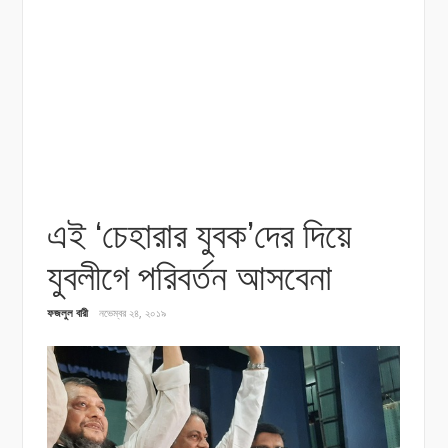
এই ‘চেহারার যুবক’দের দিয়ে
যুবলীগে পরিবর্তন আসবেনা
ফজলুল বারী
নভেম্বর ২৪, ২০১৯