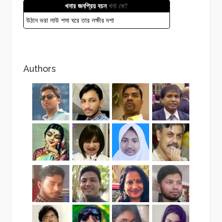
খনার জনপ্রিয় বচন
খনা কে?
উঠান ভরা লাউ শসা ঘরে তার লক্ষীর দশা
Authors