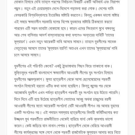
দোকান হিসাবে দেখি তাহলে পরশের নির্বাচনন বিষয়টি একটি অনিবার্য এবং নিরাপদ
পছন্দ। নতুন এই চেয়ারম্যান দেশে-বিদেশে পড়াশুনা করা লোক। দেশের দামি
বেসরকারি বিশ্ববিদ্যালয়ে ইংরেজির মাষ্টারি করতেন। কিন্তু একজন ভালো মাষ্টার
এই সময়ে ক্ষমতাসীন সরকারি দলের বিশেষ যুবকদের মাষ্টারি ঠিকমতো করতে
পারবেন এটি সরল ভাবাটা বোকামো হবে। কারন এদের সিংহভাগ মুখে বঙ্গবন্ধু
আর শেখ হাসিনার আদর্শ বাস্তবায়নের কথা বললেও অন্তরের দাবিটি ‘তাদের
মূল্যায়ন’। এখন নতুন আরেকটি দাবি আসবে সামনে। তাহলে যুবলীগের সাবেক
নেতৃত্বের আমলে তাদের ‘মূল্যায়ন হয়নি’! অতএব এখন তাদের ‘মূল্যায়নের’ দাবি
চলে আসবে সামনে।
যুবলীগের এই পরিণতি কেনো? একটু ঠান্ডামাথায় পিছন ফিরে তাকানো যাক।
মুক্তিযুদ্ধ পরবর্তী বাংলাদেশে ক্ষমতাসীন আওয়ামী লীগের যুব সংগঠন হিসাবে
যুবলীগের আত্মপ্রকাশ। মূলত ছাত্রলীগ থেকে আসা ছেলেমেয়েদের পরবর্তী
সংগঠন হিসাবেই হয়তো এটির কথা ভাবা হয়েছিল। কিন্তু জন্মের পর থেকে
আজোবধি যুবলীগ এখন পর্যন্ত ছাত্রলীগ পরবর্তী যুব সংগঠন হয়ে উঠতে পারেনি।
দিনে দিনে এটি হয়ে উঠেছে ছাত্রলীগ নেতাদের আব্বু অথবা চাচ্চুদের বয়সী
আওয়ামী লীগের মতো আরেকটি সংগঠন! যেটি আওয়ামী লীগও নয় আবার যুবদের
একটি সংগঠনও নয়। এই পদায়ন সমস্যায় ছাত্রলীগের বিদায়ী কমিটিগুলোর কত
উজ্জ্বল মুখ পরবর্তীতে রাজনীতিতে থেকেই হারিয়ে যান! কেউ ব্যবসায় ভালো
করেন। কেউ জড়িয়ে যান নানান পেশায়। ছাত্রলীগ থেকে বেরিয়ে আওয়ামী
লীগের কার্যক্রমের সঙ্গে লেগে থেকে পরবর্তী রাজনৈতিক মূল্যায়ন আদায় করে নিতে