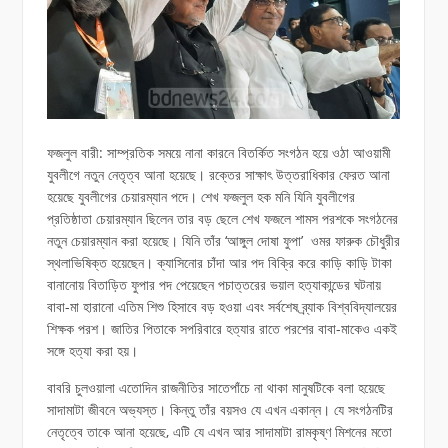
ফজলুল বারী: সাম্প্রতিক সময়ে নানা কারনে বিতর্কিত সংগঠন হয়ে ওঠা আওয়ামী
যুবলীগে নতুন নেতৃত্ব আনা হয়েছে। রক্তের সাক্ষাৎ উত্তরাধিকার ফেরত আনা
হয়েছে যুবলীগের চেয়ারম্যান পদে। শেখ ফজলুল হক মনি যিনি যুবলীগের
প্রতিষ্ঠাতা চেয়ারম্যান ছিলেন তার বড় ছেলে শেখ ফজলে শামস পরশকে সংগঠনের
নতুন চেয়ারম্যান করা হয়েছে। যিনি তাঁর ‘আঙ্গুল দোষা ফুপা’ ওমর ফারুক চৌধুরীর
স্থলাভিষিক্ত হয়েছেন। ক্যাসিনোর চাঁদা আর পদ বিক্রি করে কাড়ি কাড়ি টাকা
বানানোয় বিতাড়িত ফুপার পদ পেয়েছেন পচাত্তরের ভয়াল হত্যাকান্ডের ঘটনায়
বাবা-মা হারানো এতিম শিশু হিসাবে বড় হওয়া এবং সর্বশেষ ব্র্যাক বিশ্ববিদ্যালয়ের
শিক্ষক পরশ। জাতির পিতাকে সপরিবারে হত্যার রাতে পরশের বাবা-মাকেও একই
সঙ্গে হত্যা করা হয়।
বাবরি চুলওয়ালা এতোদিন রাজনীতির সাতেপাঁচে না থাকা মানুষটিকে বলা হয়েছে
সাদামাটা জীবনে অভ্যস্ত। কিন্তু তাঁর বয়সও যে এখন একান্ন। যে সংগঠনটির
নেতৃত্বে তাকে আনা হয়েছে, এটি যে এখন আর সাদামাটা রামকৃষ্ণ মিশনের মতো