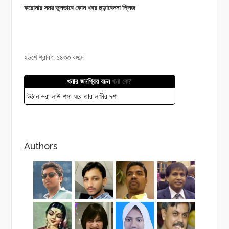
করোনার সময় ভুলভাবে কোন খবর ছড়াবেননা প্লিজ
২৬শে শ্রাবণ, ১৪৩৩ বঙ্গাব্দ
খনার জনপ্রিয় বচন
খনা কে?
উঠান ভরা লাউ শসা ঘরে তার লক্ষীর দশা
Authors