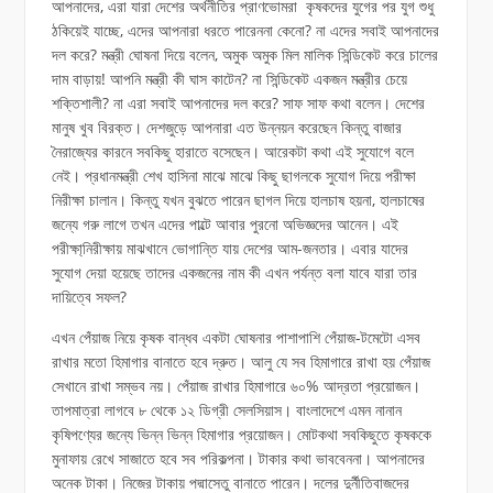
আপনাদের, এরা যারা দেশের অর্থনীতির প্রাণভোমরা কৃষকদের যুগের পর যুগ শুধু
ঠকিয়েই যাচ্ছে, এদের আপনারা ধরতে পারেননা কেনো? না এদের সবাই আপনাদের
দল করে? মন্ত্রী ঘোষনা দিয়ে বলেন, অমুক অমুক মিল মালিক সিন্ডিকেট করে চালের
দাম বাড়ায়! আপনি মন্ত্রী কী ঘাস কাটেন? না সিন্ডিকেট একজন মন্ত্রীর চেয়ে
শক্তিশালী? না এরা সবাই আপনাদের দল করে? সাফ সাফ কথা বলেন। দেশের
মানুষ খুব বিরক্ত। দেশজুড়ে আপনারা এত উন্নয়ন করেছেন কিন্তু বাজার
নৈরাজ্যের কারনে সবকিছু হারাতে বসেছেন। আরেকটা কথা এই সুযোগে বলে
নেই। প্রধানমন্ত্রী শেখ হাসিনা মাঝে মাঝে কিছু ছাগলকে সুযোগ দিয়ে পরীক্ষা
নিরীক্ষা চালান। কিন্তু যখন বুঝতে পারেন ছাগল দিয়ে হালচাষ হয়না, হালচাষের
জন্যে গরু লাগে তখন এদের পাল্টে আবার পুরনো অভিজ্ঞদের আনেন। এই
পরীক্ষা্নিরীক্ষায় মাঝখানে ভোগান্তি যায় দেশের আম-জনতার। এবার যাদের
সুযোগ দেয়া হয়েছে তাদের একজনের নাম কী এখন পর্যন্ত বলা যাবে যারা তার
দায়িত্বে সফল?
এখন পেঁয়াজ নিয়ে কৃষক বান্ধব একটা ঘোষনার পাশাপাশি পেঁয়াজ-টমেটো এসব
রাখার মতো হিমাগার বানাতে হবে দ্রুত। আলু যে সব হিমাগারে রাখা হয় পেঁয়াজ
সেখানে রাখা সম্ভব নয়। পেঁয়াজ রাখার হিমাগারে ৬০% আদ্রতা প্রয়োজন।
তাপমাত্রা লাগবে ৮ থেকে ১২ ডিগ্রী সেলসিয়াস। বাংলাদেশে এমন নানান
কৃষিপণ্যের জন্যে ভিন্ন ভিন্ন হিমাগার প্রয়োজন। মোটকথা সবকিছুতে কৃষককে
মুনাফায় রেখে সাজাতে হবে সব পরিকল্পনা। টাকার কথা ভাববেননা। আপনাদের
অনেক টাকা। নিজের টাকায় পদ্মাসেতু বানাতে পারেন। দলের দুর্নীতিবাজদের