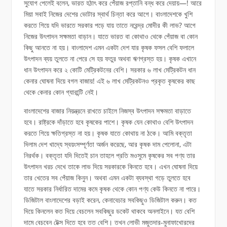
সুযোগ পেলেই বলেন, ভারত হঠাৎ করে পেঁয়াজ রপ্তানি বন্ধ করে দেয়ায়—! আরে
মিয়া সবাই নিজের দেশের ভোটার স্বার্থ চিন্তা করে আগে। বাংলাদেশকে খুশি
করতে গিয়ে যদি ভারতে সরকার পড়ে যায় তাতে নরেন্দ্র মোদীর কী লাভ? আগে
নিজের উৎপাদন সক্ষমতা বাড়ান। যাতে ভারত বা কোথাও থেকে পেঁয়াজ বা কোন
কিছু আনতে না হয়। বাংলাদেশ এমন একটা দেশ যার কৃষক ফসল বেশি ফলালে
উৎপাদন ব্যয় তুলতে না পেরে সে হয় ফতুর অথবা ঋণগ্রস্ত হয়। কৃষক এখানে
ধান উৎপাদন করে ২ কোটি মেট্রিকটনের বেশি। সরকার ৬ লাখ মেট্রিকটন ধান
কেনার ঘোষনা দিয়ে বগল বাজায়! এই ৬ লাখ মেট্রিকটনও প্রকৃত কৃষকের কাছ
থেকে কেনার কোন গ্যারান্টি নেই।
বাংলাদেশের বাজার নিয়ন্ত্রনে রাখতে চাইলে নিজস্ব উৎপাদন সক্ষমতা বাড়াতে
হবে। রাষ্ট্রকে দাঁড়াতে হবে কৃষকের পাশে। কৃষক যেন কোথাও বেশি উৎপাদন
করতে গিয়ে ক্ষতিগ্রস্ত না হয়। কৃষক যাতে কোথায় না ঠকে। আমি বক্তৃতা
দিলাম দেশ খাদ্যে স্বয়ংসম্পূর্ণতা অর্জন করেছে, আর কৃষক দাম পেলোনা, এটা
নিরর্থক। বক্তৃতা যদি দিতেই চান তাহলে প্রতি মওসুমে কৃষকের সব পণ্য তার
উৎপাদন খরচ দেখে তাকে লাভ দিয়ে সরকারকে কিনতে হবে। এখন ঘোষনা দিয়ে
তার খেতের সব পেঁয়াজ কিনুন। অথবা এমন একটা ব্যবস্থা গড়ে তুলতে হবে
যাতে সরকার নির্ধারিত দামের কমে কৃষক থেকে কোন পণ্য কেউ কিনতে না পারে।
ডিজিটাল বাংলাদেশের বড়াই করেন, কেনাবেচার সবকিছুও ডিজিটাল করুন। কত
দিয়ে কিনলেন কত দিয়ে বেচলেন সবকিছুর ডকেট থাকবে অনলাইনে। যত বেশি
দামে বেচবেন টেক্স দিতে হবে তত বেশি। তখন লোভী মজুতদার-মুনাফাখোরদের