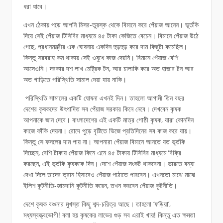
ধরা যাবে।
এখন ঠেকায় পড়ে আপনি মিসর-তুরস্ক থেকে বিমানে করে পেঁয়াজ আনেন। ভূর্তকি
দিয়ে সেই পেঁয়াজ টিসিবির মাধ্যমে ৪৫ টাকা কেজিতে বেচেন। বিমানে পেঁয়াজ উঠে
গেছে, প্রধানমন্ত্রীর এক ঘোষনায় একদিন হুড়হুড় করে দাম কিছুটা কমেছিল।
কিন্তু সরবরাহ কম থাকায় সেই ওষুধে কাজ দেয়নি। বিমানে পেঁয়াজ বেশি
আসেওনি। দরকার দশ লাখ মেট্রিক টন, আর চালাকি করে অত হাজার টন আর
অত গাড়িতে পরিস্থিতি সামাল দেয়া যায় নাকি।
পরিস্থিতি সামালের একটি ঘোষনা এখনই দিন। তাহলো আগামী তিন বছর
দেশের কৃষকদের উৎপাদিত সব পেঁয়াজ সরকার কিনে নেবে। দেখবেন কৃষক
আপনাকে জান দেবে। বাংলাদেশের এই একটি মাত্র গোষ্ঠী কৃষক, যারা কোনদিন
কাজে ফাঁকি দেয়না। রোদে পুড়ে বৃষ্টিতে ভিজে প্রতিদিনের সব কাজ করে যায়।
কিন্তু সে ফসলের দাম পায় না। আপনারা পেঁয়াজ বিমানে আনতে যত ভূর্তকি
দিচ্ছেন, বেশি টাকায় পেঁয়াজ কিনে এনে ৪৫ টাকায় টিসিবির মাধ্যমে বিক্রি
করছেন, এই ভূর্তকি কৃষককে দিন। দেশে পেঁয়াজ সংকট থাকবেনা। ভারতে বন্যা
দেখা দিলে তাদের ত্রান হিসাবেও পেঁয়াজ পাঠাতে পারবেন। এখনতো মাঝে মাঝে
ইলিশ কূটনীতি-জামদানি কূটনীতি করেন, তখন করবেন পেঁয়াজ কূটনীতি।
দেশে কৃষক বঞ্চনার মুখস্ত কিছু শব্দ-চরিত্র আছে। তাহলো ‘ফড়িয়া’,
মধ্যস্বত্ত্বভোগী! বলা হয় কৃষকের লাভের গুড় সব এরাই খায়! কিন্তু এত ক্ষমতা