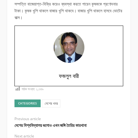
সম্পত্তি বাজেয়াপ্ত-বিক্রি করেও ব্যবস্থা করতে পারেন কৃষককে প্রণোদনার
টাকা। কৃষক খুশি থাকলে বাজার খুশি থাকবে। বাজার খুশি থাকলে হাসবে ভোটের
বাক্স।
ফজলুল বারী
পাঠক সংখ্যা:
১,৩৪৯
দেশের খবর
CATEGORIES
Previous article
দেশের বিশ্ববিদ্যালয় গুলোও এখন জঙ্গি তৈরির কারখানা
Next article