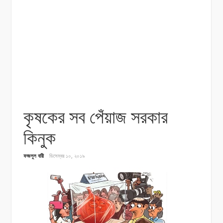
কৃষকের সব পেঁয়াজ সরকার
কিনুক
ফজলুল বারী
ডিসেম্বর ১০, ২০১৯