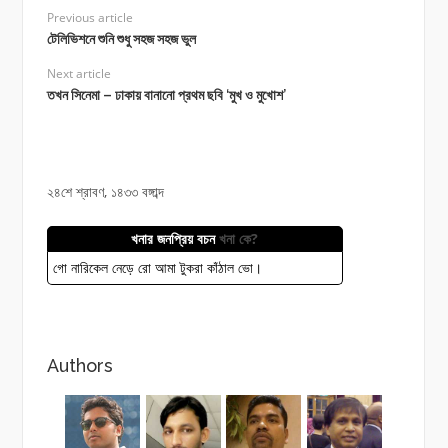
Previous article
টেলিভিশনে শুনি শুধু সহজ সহজ ভুল
Next article
তখন সিনেমা – ঢাকায় বানানো প্রথম ছবি ‘মুখ ও মুখোশ’
২৪শে শ্রাবণ, ১৪৩৩ বঙ্গাব্দ
খনার জনপ্রিয় বচন
খনা কে?
গো নারিকেল নেড়ে রো আমা টুকরা কাঁঠাল ভো।
Authors