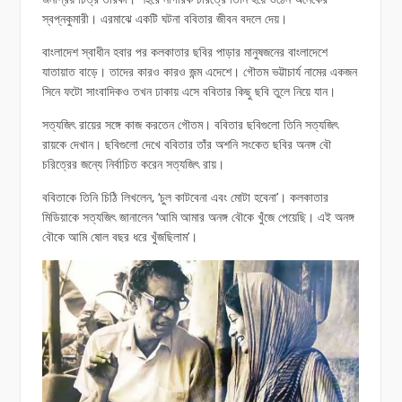
স্বপ্নকুমারী। এরমাঝে একটি ঘটনা ববিতার জীবন বদলে দেয়।
বাংলাদেশ স্বাধীন হবার পর কলকাতার ছবির পাড়ার মানুষজনের বাংলাদেশে
যাতায়াত বাড়ে। তাদের কারও কারও জন্ম এদেশে। গৌতম ভট্টাচার্য নামের একজন
সিনে ফটো সাংবাদিকও তখন ঢাকায় এসে ববিতার কিছু ছবি তুলে নিয়ে যান।
সত্যজিৎ রায়ের সঙ্গে কাজ করতেন গৌতম। ববিতার ছবিগুলো তিনি সত্যজিৎ
রায়কে দেখান। ছবিগুলো দেখে ববিতার তাঁর অশনি সংকেত ছবির অনঙ্গ বৌ
চরিত্রের জন্যে নির্বাচিত করেন সত্যজিৎ রায়।
ববিতাকে তিনি চিঠি লিখলেন, ‘চুল কাটবেনা এবং মোটা হবেনা’। কলকাতার
মিডিয়াকে সত্যজিৎ জানালেন ‘আমি আমার অনঙ্গ বৌকে খুঁজে পেয়েছি। এই অনঙ্গ
বৌকে আমি ষোল বছর ধরে খুঁজছিলাম’।