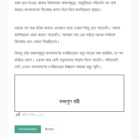
বয়স হয়ে যাওয়া, জাফর ইকবালের অকালমৃত্যু, প্রযুক্তির পরিবর্তন সহ নানা
কারনে বাংলাদেশের সিনেমার জগত দিনে দিনে জনপ্রিয়তা হারায়।
তাদের পর যারা ছবির জগতে এসেছেন তারা এখানে থিতু হতে পারেননি। অথবা
জনপ্রিয়তা ধারন করতে পারেননি। সালমান শাহ এক পর্যায়ে অনেক দর্শককে
সিনেমার হলে ফেরত নিয়েছিলেন।
কিন্তু তাঁর অকালমৃত্যু বাংলাদেশের চলচ্চিত্রের নতুন যাত্রা শুরু হয়েছিল, তা পথ
হারিয়ে ফেলে। এরপর আর কেউ নতুনপথের সন্ধান দিতে পারেনি। ববিতারাই
তাই এখনও বাংলাদেশের চলচ্চিত্রের উজ্জ্বল সময়ের মধুর স্মৃতি।
ফজলুল বারী
পাঠক সংখ্যা:
১,১৪৩
বিনোদন
CATEGORIES