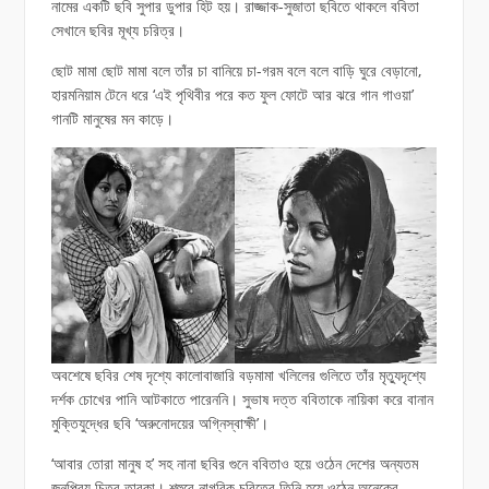
নামের একটি ছবি সুপার ডুপার হিট হয়। রাজ্জাক-সুজাতা ছবিতে থাকলে ববিতা
সেখানে ছবির মূখ্য চরিত্র।
ছোট মামা ছোট মামা বলে তাঁর চা বানিয়ে চা-গরম বলে বলে বাড়ি ঘুরে বেড়ানো,
হারমনিয়াম টেনে ধরে ‘এই পৃথিবীর পরে কত ফুল ফোটে আর ঝরে গান গাওয়া’
গানটি মানুষের মন কাড়ে।
অবশেষে ছবির শেষ দৃশ্যে কালোবাজারি বড়মামা খলিলের গুলিতে তাঁর মৃত্যুদৃশ্যে
দর্শক চোখের পানি আটকাতে পারেননি। সুভাষ দত্ত ববিতাকে নায়িকা করে বানান
মুক্তিযুদ্ধের ছবি ‘অরুনোদয়ের অগ্নিস্বাক্ষী’।
‘আবার তোরা মানুষ হ’ সহ নানা ছবির গুনে ববিতাও হয়ে ওঠেন দেশের অন্যতম
জনপ্রিয় চিত্র তারকা। শহুরে নাগরিক চরিত্রে তিনি হয়ে ওঠেন অনেকের