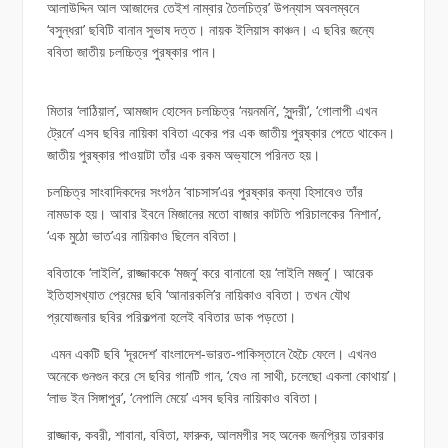
আলাউদ্দিন আল আজাদের তেইশ নাম্বার তৈলচিত্র’ উপন্যাস অবলম্বনে
‘বসুন্ধরা’ ছবিটি বানান সুভাষ দত্ত। নায়ক ইলিয়াস কাঞ্চন। এ ছবির জন্যে
ববিতা জাতীয় চলচ্চিত্র পুরষ্কার পান।
মিতার ‘লাঠিয়াল’, আমজাদ হোসেন চলচ্চিত্র ‘নয়নমনি’, ‘সুন্দরী’, ‘গোলাপী এখন
ট্রেনে’ এসব ছবির নায়িকা ববিতা একের পর এক জাতীয় পুরষ্কার পেতে থাকেন।
জাতীয় পুরষ্কার পাওয়াটা তাঁর এক রকম অভ্যাসে পরিনত হয়।
চলচ্চিত্র সাংবাদিকদের সংগঠন ‘বাচসাস’এর পুরষ্কার কন্যা হিসাবেও তাঁর
নামডাক হয়। আবার ইবনে মিজানের মতো বাজার কাটতি পরিচালকের ‘নিশান’,
‘এক মুঠো ভাত’এর নায়িকাও ছিলেন ববিতা।
ববিতাকে ‘লাইলি’, রাজ্জাককে ‘মজনু’ করে বানানো হয় ‘লাইলি মজনু’। আরেক
ইতিহাসখ্যাত প্রেমের ছবি ‘আনারকলি’র নায়িকাও ববিতা। তখন যৌথ
প্রযোজনার ছবির পরিকল্পনা হলেই ববিতার ডাক পড়তো।
এমন একটি ছবি ‘দূরদেশ’ বাংলাদেশ-ভারত-পাকিস্তানে হৈচৈ ফেলে। এখনও
অনেকে গুনগুন করে সে ছবির গানটি গান, ‘যেও না সাথী, চলেছো একলা কোথায়’।
‘লাভ ইন সিঙ্গাপুর’, ‘নেপালি মেয়ে’ এসব ছবির নায়িকাও ববিতা।
রাজ্জাক, কবরী, শাবানা, ববিতা, ফারুক, আলমগীর সহ অনেক জনপ্রিয় তারকার