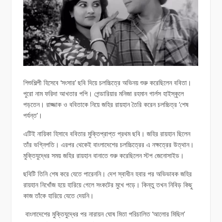
শিশুশিল্পী হিসেবে ‘সংসার’ ছবি দিয়ে চলচ্চিত্রে অভিনয় শুরু করেছিলেন ববিতা।
পুরো নাম ফরিদা আখতার পপি। গেন্ডারিয়ার মনিজা রহমান গার্লস হাইস্কুলে
পড়তেন। রাজ্জাক ও ববিতাকে নিয়ে জহির রায়হান তৈরি করেন চলচ্চিত্র ‘শেষ
পর্যন্ত’।
এটিই নায়িকা হিসাবে ববিতার মুক্তিপ্রাপ্ত প্রথম ছবি। জহির রায়হান ছিলেন
তাঁর ভগ্নিপতি। এরপর থেকেই বাংলাদেশের চলচ্চিত্রের এ নক্ষত্রের উত্থান।
মুক্তিযুদ্ধের সময় জহির রায়হান বানাতে শুরু করেছিলেন স্টপ জেনোসাইড।
ছবিটি তিনি শেষ করে যেতে পারেননি। দেশ স্বাধীন হবার পর অভিভাবক জহির
রায়হান নিখোঁজ হয়ে হারিয়ে গেলে সংকটের মুখে পড়ে। কিন্তু তখন নিবিড় কিছু
কাজ তাঁকে হারিয়ে যেতে দেয়নি।
বাংলাদেশের মুক্তিযুদ্ধের পর নারায়ন ঘোষ মিতা পরিচালিত ‘আলোর মিছিল’