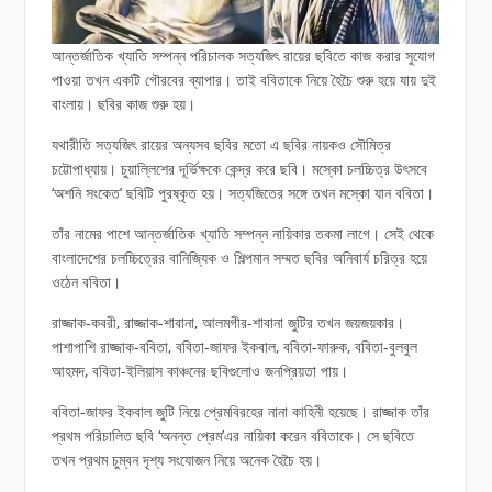
আন্তর্জাতিক খ্যাতি সম্পন্ন পরিচালক সত্যজিৎ রায়ের ছবিতে কাজ করার সুযোগ
পাওয়া তখন একটি গৌরবের ব্যাপার। তাই ববিতাকে নিয়ে হৈচৈ শুরু হয়ে যায় দুই
বাংলায়। ছবির কাজ শুরু হয়।
যথারীতি সত্যজিৎ রায়ের অন্যসব ছবির মতো এ ছবির নায়কও সৌমিত্র
চট্টোপাধ্যায়। চুয়াল্লিশের দূর্ভিক্ষকে কেন্দ্র করে ছবি। মস্কো চলচ্চিত্র উৎসবে
‘অশনি সংকেত’ ছবিটি পুরষ্কৃত হয়। সত্যজিতের সঙ্গে তখন মস্কো যান ববিতা।
তাঁর নামের পাশে আন্তর্জাতিক খ্যাতি সম্পন্ন নায়িকার তকমা লাগে। সেই থেকে
বাংলাদেশের চলচ্চিত্রের বানিজ্যিক ও শিল্পমান সম্মত ছবির অনিবার্য চরিত্র হয়ে
ওঠেন ববিতা।
রাজ্জাক-কবরী, রাজ্জাক-শাবানা, আলমগীর-শাবানা জুটির তখন জয়জয়কার।
পাশাপাশি রাজ্জাক-ববিতা, ববিতা-জাফর ইকবাল, ববিতা-ফারুক, ববিতা-বুলবুল
আহমদ, ববিতা-ইলিয়াস কাঞ্চনের ছবিগুলোও জনপ্রিয়তা পায়।
ববিতা-জাফর ইকবাল জুটি নিয়ে প্রেমবিরহের নানা কাহিনী হয়েছে। রাজ্জাক তাঁর
প্রথম পরিচালিত ছবি ‘অনন্ত প্রেম’এর নায়িকা করেন ববিতাকে। সে ছবিতে
তখন প্রথম চুম্বন দৃশ্য সংযোজন নিয়ে অনেক হৈচৈ হয়।