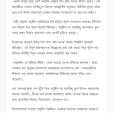
এরপর আবার তারা একই কায়দায় রোজার ঈদে বাড়ি যাওয়া আসাও করেন। এই
মহামারীতে যেখানে সবকিছুতে নিরাপদ স্বাস্থ্যবিধি অনুসরন, শারীরিক দূরত্ব বজায়
রেখে চলা বিশেষ গুরুত্বপূর্ন, সেখানে জনবহুল বাংলাদেশে তা মেনে চলা কঠিন।
ফেরী বোঝাই গার্মেন্টস শ্রমিকদের ছবি ছড়িয়ে পড়লে বাংলাদেশ করোনার ভীতিকর
দেশ হিসাবে উঠে আসে বিদেশি মিডিয়ায়। গার্মেন্টস সহ নানাকিছু আগেভাগে খুলে
দেবার মাশুল হিসাবে সারাদেশে এখন রোগটি ছড়িয়ে পড়েছে।
চিরকালের অভ্যাস নাড়ির টানে ঈদে বাড়ি যাওয়া আসার বিষয়টিও ঘৃতাহুতি
ঘটিয়েছে। এই বিপুল জনস্রোতকে নিয়ন্ত্রনের ব্যর্থ চেষ্টা করতে গিয়ে পুলিশ সহ
বিভিন্ন বাহিনীর বিপুল সংখ্যক সদস্য সংক্রমিত হয়ে পড়েন।
সংক্রমিত হন মিডিয়া কর্মীরা। ভেঙ্গে পড়েছে দেশের চিকিৎসা ব্যবস্থা। কারন
একসঙ্গে অত মানুষের হাসপাতাল অবকাঠামো বাংলাদেশের নেই। আন্তর্জাতিক
সীমান্ত বন্ধ থাকায় অভ্যস্ত সামর্থ্যবানরা চিকিৎসার জন্যে বাইরে যেতে
পারেননি।
এবং অতঃপর জানা গেল ঝুঁকি নিয়ে গার্মেন্টস সহ নানাকিছু খুলে দিলেও প্রত্যাশার
সাফল্য আসেনি। চীনের সঙ্গে সম্পর্ক অবনতিতে মার্কিন পোশাক শিল্পের বাজারের
পুরো সুযোগটাই নিয়েছে ভিয়েতনাম। বাংলাদেশ নয়।
উল্লেখযোগ্য সংখ্যক গার্মেন্টস শ্রমিকও এরমাঝে করোনায় আক্রান্ত হয়েছেন।