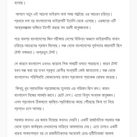
বলেছে।
আসলে নতুন এই অচেনা ভাইরাস নানা সময় পাল্টেছে এর আচরন চরিত্র।
প্রথমে বলা হয় বাংলাদেশের ভাইরাসটি ইতালি থেকে এসেছে। এরজন্যে এটি
আক্রমনাত্মক ভঙ্গিতে টার্গেট করছে সব বয়সী মানুষজনকে।
পরে অবশ্য বাংলাদেশের জিন পরীক্ষায় দেশের বিভিন্ন অঞ্চলে ভাইরাসটির নানান
চরিত্র-আচরনের প্রমান মিলেছে। শুরু থেকে বাংলাদেশের দূর্বলতার জায়গাটি ছিল
টেস্ট সক্ষমতা। অপ্রতুল টেস্ট।
সে কারনে বাংলাদেশ এখনও করোনা পিক সময়টি বলতে পারছেনা। কারন টেস্ট
যখন শুরু করা হয় তখন প্রকৃত রোগীর সংখ্যাটি কেউ জানতোনা। শুরু থেকে
বাংলাদেশও পরিস্থিতি মোকাবেলায় নানান প্রনোদনা প্যাকেজ ঘোষনা করেছে।
কিন্তু খুব স্বাভাবিক প্রয়োজনের তুলনায় এর পরিমান ছিল কম। কারন
বাংলাদেশ নিজের সামর্থ্য জানে। ছোট দেশ। এতো বিপুল সংখ্যক মানুষজন।
এসব প্রনোদনা ঠিকমতো ব্যক্তি-প্রতিষ্ঠানের কাছে পৌঁছেছে কিনা তা নিয়ে
প্রশ্নও চলে আসছে।
সরকার কখনও এর জবাব দিয়েছে কখনও দেয়নি। একটি রাজনৈতিক সরকার শুরু
থেকে ত্রান কার্যক্রম দেখভালের দায়িত্ব আমলাদের দেয়। এতে ঢালাও একটি
ধারনা পাকাপোক্ত হয় যে রাজনীতিকদের অনেকেই চোর-দুর্নীতিবাজ! আমলা