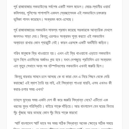
পূর্ব রাজাবাজার লকডাউনের সর্বশেষ একটি সফল মডেল। মেয়র-স্থানীয় ওয়ার্ড
কমিশনার, পুলিশের পাশাপাশি একদল স্বেচ্ছাসেবক এই লকডাউনে চমৎকার
ভূমিকা পালন করেছেন। সংক্রমন কমে এসেছে।
পূর্ব রাজাবাজারের লকডাউন সাফল্য প্রমান করেছে সরকারকে আন্তরিক দেখলে
জনগনও সাড়া দেয়। কিন্তু এরপরও সংক্রমন শূন্য করতে এই লকডাউন
অব্যাহত রাখার কোন গ্যারান্টি নেই। কারন এরসঙ্গে একটি অর্থনীতি জড়িত।
গরিব মানুষকে ফ্রি খাওয়াতে হয়। এখন এই ফ্রি খাওয়ানো এড়াতে লকডাউন
তুলে নিলে এতদিনের অর্জনও পন্ড হবে। যখন দেশজুড়ে প্রতিদিন এত সংক্রমন
এত মৃত্যু সেখানে অন্য সব হটস্পটগুলোর লকডাউন এখনই জরুরি ছিল।
কিন্তু বারবার সামনে চলে আসছে কে বা কারা যেন এ নিয়ে পিছন থেকে দেরি
করাচ্ছে! এই ম্যাপ তৈরি হয় নাই, এই সিদ্ধান্ত পাওয়া যায়নি, এসব এখনও কী
করার-চলার সময় এখন?
তাহলে যুদ্ধের সময় একটা দেশ কী করে জরুরি সিদ্ধান্ত নেবে? এটিতো এক
ধরনের যুদ্ধ পরিস্থিতি। বাইরে শত্রু দাঁড়িয়ে। আর বাংলাদেশ যেন ঘরের ভিতর
সূঁচ খুঁজছে আর ভাবছে কোন সূঁচ দিয়ে শত্রু মারবে!
স্মার্ট বাংলাদেশ স্মার্ট ভাবে সব সময় সঠিক সিদ্ধান্ত অনেক ক্ষেত্রে সঠিক সময়ে