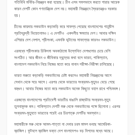
গতিবিধি মনিটর-নিয়ন্ত্রন করা হয়েছে। চীন এসব সফলভাবে করতে পারার আরেক
কারন দেশটি কোন গণতান্ত্রিক দেশ নয়। মহামারী নিয়ন্ত্রনে স্বৈরতন্ত্রও দরকার
হয়।
চীনের কায়দায় লকডাউন কড়াকড়ি করে সাফল্য পেয়েছে বাংলাদেশের গার্মেন্টস
প্রতিদ্বন্দ্বী ভিয়েতনামও। এ দেশটিও একদলীয় ক্ষমতার দেশ। আবার দক্ষিন
এশিয়ার দেশ নেপাল, শ্রীলংকা, এমনকি ভূটানের সাফল্যের কারনও লকডাউন।
এরমধ্যে শ্রীলংকার চিকিৎসা অবকাঠামো উল্লেখিত দেশগুলোর চেয়ে বেশি
সংগঠিত। আর জীবন ও জীবিকার দ্বন্দ্বের কথা বলে ভারত, পাকিস্তান,
বাংলাদেশ লকডাউন নিয়ে নিজের মতো করে নানান পরীক্ষা-নিরীক্ষা চালিয়েছে।
ভারত শুরুতে কড়াকড়ি লকডাউনের চেষ্টা করলেও মহামারী নিয়ন্ত্রনের আগে
সেখান থেকে সরে আসে। এরপর থেকে ভারতের সংক্রমন-মৃত্যুও বেড়ে গেছে
বহুগুন। আবার নিজের মতো করে লকডাউন অনেক কিছুতে বহাল রাখে পশ্চিমবঙ্গ।
এরজন্যে বাংলাদেশের প্রতিবেশী ভারতীয় বাঙালি রাজ্যটায় সংক্রমন-মৃত্যু
তুলনামূলক কম। পাকিস্তান দেশটি শুরু থেকে লকডাউনের পক্ষে ছিলোনা। এরপর
সংক্রমন-মৃত্যুতে ভারতের পরেই এর চিরশত্রু দেশটির অবস্থান।
মহামারীকে শুরু থেকে আমল-পাত্তা না দেবার চরম মাশুল গুনছে আমেরিকা-
ব্রাজিল। ফুটবলে ব্রাজিল ভক্ত দেশ বাংলাদেশও বড় বিপদের মধ্যে আছে।