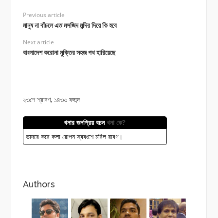
Previous article
মানুষ না বাঁচলে এত মসজিদ মন্দির দিয়ে কি হবে
Next article
বাংলাদেশ করোনা মুক্তির সহজ পথ হারিয়েছে
২৩শে শ্রাবণ, ১৪৩৩ বঙ্গাব্দ
খনার জনপ্রিয় বচন
খনা কে?
ভাদরে করে কলা রোপন স্ববংশে মরিল রাবণ।
Authors