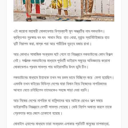
এই করোনা মহামারী মোকাবেলায় বিশ্বব্যাপী মূল অস্ত্রটির নাম লকডাউন।
ব্যক্তিগত সুরক্ষায় ঘন ঘন সাবান দিয়ে হাত ধোয়া, হ্যান্ড স্যানিটাইজারে হাত
দুটি নিরাপদ করা, মাস্ক পরা আর শারীরিক দূরত্ব বজায় রাখা।
আর কোথাও সামাজিক সংক্রমন ঘটে গেলে তা নিয়ন্ত্রনে লকডাউনের কোন বিকল্প
নেই। সর্বাত্মক লকডাউনের মাধ্যমে পূর্ববর্তী ভাইরাস সমূহের অভিজ্ঞতায় করোনা
মোকাবেলাও প্রথম সাফল্য পায় ভাইরাসটির উৎস ভূমি চীন।
লকডাউনের মাধ্যমে উহানকে তখন সব রকম ভাবে বিচ্ছিন্ন করে ফেলা হয়েছিল।
এমনকি তখন বাইরের বিভিন্ন দেশের যারা বিমান নিয়ে নিজেদের নাগরিকদের
আনতে যেতে চাইছিলেন তাদেরকেও সহজে সাড়া দেয়া হয়নি।
আর নিজের দেশের নাগরিক বা বাসিন্দাদের ঘরে আটকে রেখেও অল্প সময়ে
ভাইরাসটির নিয়ন্ত্রনে দেশটি সাফল্য পেয়েছে। কেউ নির্দেশ অমান্য করলে তাকে
গ্রেফতার করে জেলে ঢোকানো হয়েছে।
মোবাইল এ্যাপের মাধ্যমে তারা সংক্রমন এলাকার প্রতিটি মানুষের তাপমাত্রা,