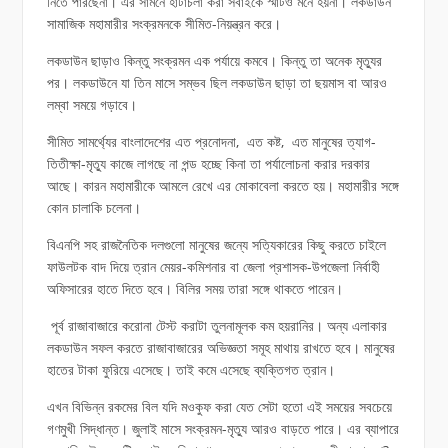
নিতে পারছেনা। এর সামনে হাঁটাচলা করা সবাইকে স্মার্টও মনে হয়না। লকডাউন
সামাজিক মহামারীর সংক্রমনকে সীমিত-নিয়ন্ত্রন করে।
লকডাউন ছাড়াও কিন্তু সংক্রমন এক পর্যায়ে কমবে। কিন্তু তা অনেক মৃত্যুর
পর। লকডাউনে যা তিন মাসে সম্ভব ছিল লকডাউন ছাড়া তা ছয়মাস বা আরও
লম্বা সময়ে গড়াবে।
সীমিত সামর্থ্যের বাংলাদেশের এত প্রনোদনা, এত কষ্ট, এত মানুষের ত্যাগ-
তিতীক্ষা-মৃত্যু কাজে লাগছে না পন্ড হচ্ছে কিনা তা পর্যালোচনা করার দরকার
আছে। কারন মহামারীকে আমলে রেখে এর মোকাবেলা করতে হয়। মহামারীর সঙ্গে
কোন চালাকি চলেনা।
বিএনপি সহ রাজনৈতিক দলগুলো মানুষের জন্যে সত্যিকারের কিছু করতে চাইলে
ফাউলটক বাদ দিয়ে ত্রান মেয়র-কমিশনার বা জেলা প্রশাসক-উপজেলা নির্বাহী
অফিসারের হাতে দিতে হবে। বিলির সময় তারা সঙ্গে থাকতে পারেন।
পূর্ব রাজাবাজারে করোনা টেস্ট করাটা তুলনামূলক কম হয়রানির। অন্য এলাকার
লকডাউন সফল করতে রাজাবাজারের অভিজ্ঞতা সমূহ মাথায় রাখতে হবে। মানুষের
হাতের টাকা ফুরিয়ে এসেছে। তাই কমে এসেছে ব্যক্তিগত ত্রান।
এখন বিভিন্ন রকমের বিল যদি মওকুফ করা যেত সেটা হতো এই সময়ের সবচেয়ে
গণমুখী সিদ্ধান্ত। জুলাই মাসে সংক্রমন-মৃত্যু আরও বাড়তে পারে। এর ব্যাপারে