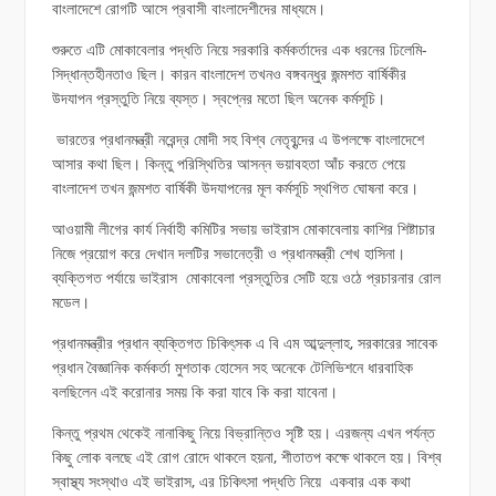
বাংলাদেশে রোগটি আসে প্রবাসী বাংলাদেশীদের মাধ্যমে।
শুরুতে এটি মোকাবেলার পদ্ধতি নিয়ে সরকারি কর্মকর্তাদের এক ধরনের ঢিলেমি-
সিদ্ধান্তহীনতাও ছিল। কারন বাংলাদেশ তখনও বঙ্গবন্ধুর জন্মশত বার্ষিকীর
উদযাপন প্রস্তুতি নিয়ে ব্যস্ত। স্বপ্নের মতো ছিল অনেক কর্মসূচি।
ভারতের প্রধানমন্ত্রী নরেন্দ্র মোদী সহ বিশ্ব নেতৃবৃন্দের এ উপলক্ষে বাংলাদেশে
আসার কথা ছিল। কিন্তু পরিস্থিতির আসন্ন ভয়াবহতা আঁচ করতে পেয়ে
বাংলাদেশ তখন জন্মশত বার্ষিকী উদযাপনের মূল কর্মসূচি স্থগিত ঘোষনা করে।
আওয়ামী লীগের কার্য নির্বাহী কমিটির সভায় ভাইরাস মোকাবেলায় কাশির শিষ্টাচার
নিজে প্রয়োগ করে দেখান দলটির সভানেত্রী ও প্রধানমন্ত্রী শেখ হাসিনা।
ব্যক্তিগত পর্যায়ে ভাইরাস মোকাবেলা প্রস্তুতির সেটি হয়ে ওঠে প্রচারনার রোল
মডেল।
প্রধানমন্ত্রীর প্রধান ব্যক্তিগত চিকিৎ্সক এ বি এম আব্দুল্লাহ, সরকারের সাবেক
প্রধান বৈজ্ঞানিক কর্মকর্তা মুশতাক হোসেন সহ অনেকে টেলিভিশনে ধারবাহিক
বলছিলেন এই করোনার সময় কি করা যাবে কি করা যাবেনা।
কিন্তু প্রথম থেকেই নানাকিছু নিয়ে বিভ্রান্তিও সৃষ্টি হয়। এরজন্য এখন পর্যন্ত
কিছু লোক বলছে এই রোগ রোদে থাকলে হয়না, শীতাতপ কক্ষে থাকলে হয়। বিশ্ব
স্বাস্থ্য সংস্থাও এই ভাইরাস, এর চিকিৎসা পদ্ধতি নিয়ে একবার এক কথা