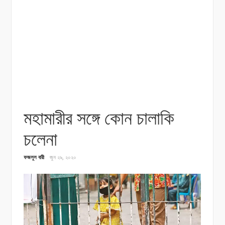
মহামারীর সঙ্গে কোন চালাকি
চলেনা
ফজলুল বারী
জুন ২৯, ২০২০