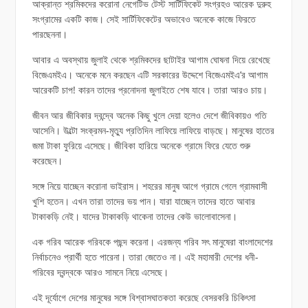
আক্রান্ত শ্রমিকদের করোনা নেগেটিভ টেস্ট সার্টিফিকেট সংগ্রহও আরেক দুরুহ
সংগ্রামের একটি কাজ। সেই সার্টিফিকেটের অভাবেও অনেকে কাজে ফিরতে
পারছেননা।
আবার এ অবস্থায় জুলাই থেকে শ্রমিকদের ছাটাইর আগাম ঘোষনা দিয়ে রেখেছে
বিজেএমইএ। অনেকে মনে করছেন এটি সরকারের উদ্দেশে বিজেএমইএ’র আগাম
আরেকটি চাপ! কারন তাদের প্রনোদনা জুলাইতে শেষ যাবে। তারা আরও চায়।
জীবন আর জীবিকার দ্বন্দ্বে অনেক কিছু খুলে দেয়া হলেও দেশে জীবিকায়ও গতি
আসেনি। উল্টো সংক্রমন-মৃত্যু প্রতিদিন লাফিয়ে লাফিয়ে বাড়ছে। মানুষের হাতের
জমা টাকা ফুরিয়ে এসেছে। জীবিকা হারিয়ে অনেকে গ্রামে ফিরে যেতে শুরু
করেছেন।
সঙ্গে নিয়ে যাচ্ছেন করোনা ভাইরাস। শহরের মানুষ আগে গ্রামে গেলে গ্রামবাসী
খুশি হতেন। এখন তারা তাদের ভয় পান। যারা যাচ্ছেন তাদের হাতে আবার
টাকাকড়ি নেই। যাদের টাকাকড়ি থাকেনা তাদের কেউ ভালোবাসেনা।
এক গরিব আরেক গরিবকে পছন্দ করেনা। এরজন্য গরিব সৎ মানুষেরা বাংলাদেশের
নির্বাচনেও প্রার্থী হতে পারেনা। তারা জেতেও না। এই মহামারী দেশের ধনী-
গরিবের দ্বন্দ্বকে আরও সামনে নিয়ে এসেছে।
এই দূর্যোগে দেশের মানুষের সঙ্গে বিশ্বাসঘাতকতা করেছে বেসরকরি চিকিৎসা