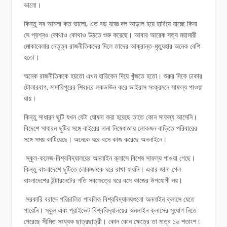
ভালো।
কিন্তু সব আমলা কত ভালো, এত বড় যজ্ঞে দল আড়াল হয়ে হারিয়ে যাচ্ছে কিনা
সে প্রশ্নও কোথাও কোথাও উঠতে শুরু করেছে। আবার আরেক সত্য মহামারী
মোকাবেলার নেতৃত্ব রাজনীতিকদের দিলে তাদের আক্রান্ত-মৃত্যুহার অনেক বেশি
হতো।
অনেক রাজনীতিককে হয়তো এখন হারিকেন দিয়ে খুঁজতে হতো। শুরুর দিকে ঢাকার
টোলারবাগ, মাদারিপুরের শিবচরে লকডাউন করে ভাইরাস সংক্রমনে সাফল্য পাওয়া
যায়।
কিন্তু সাধারন ছুটি যখন যেটা ঘোষনা করা হয়েছে তাতে কোন সাফল্য আসেনি।
বিদেশে সাধারন ছুটির সঙ্গে বাইরের নানা নিষেধাজ্ঞায় লোকজন বাড়িতে পরিবারের
সঙ্গে সময় কাটিয়েছে। অনেকে ঘরে বসে কাজ করেছে অনলাইনে।
স্কুল-কলেজ-বিশ্ববিদ্যালয়ের অনলাইন ক্লাসে বিশেষ সাফল্য পাওয়া গেছে।
কিন্তু বাংলাদেশে ছুটিতে লোকজনকে ঘরে রাখা যায়নি। এবার জানা গেল
বাংলাদেশের ইন্টারনেটের গতি সবক্ষেত্রে ঘরে বসে কাজের উপযোগী নয়।
সরকারি বরাদ্দে পরিচালিত পাবলিক বিশ্ববিদ্যালয়গুলো অনলাইন ক্লাসে যেতে
পারেনি। স্কুল এবং প্রাইভেট বিশ্ববিদ্যালয়ের অনলাইন ক্লাসের সুযোগ নিতে
পেরেছে সীমিত সংখ্যক ছাত্রছাত্রী। কোন কোন ক্ষেত্রে তা মাত্র ১৬ শতাংশ।