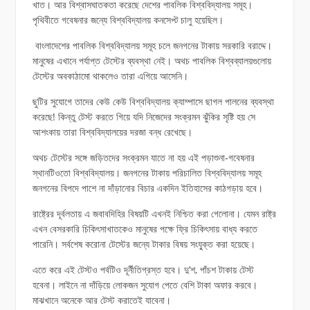
খাত। আর বিশ্বাসঘাতকতা করেছে দেশের পাবলিক বিশ্ববিদ্যালয় সমূহ।
পৃথিবীতে গবেষনার জন্যে বিশ্ববিদ্যালয় কনসেপ্ট চালু হয়েছিল।
বাংলাদেশের পাবলিক বিশ্ববিদ্যালয় সমূহ চলে জনগনের টাকায় সরকারি বরাদ্দে।
মানুষের এখানে পর্যাপ্ত টেস্টের ব্যবস্থা নেই। অথচ পাবলিক বিশ্বব্যালয়গুলোয়
টেস্টের অবকাঠামো থাকলেও তারা এগিয়ে আসেনি।
ছুটির সুযোগে তাদের কেউ কেউ বিশ্ববিদ্যালয় ক্যাম্পাসে ছাগল পালনের ব্যবস্থা
করেছে! কিন্তু টেস্ট করতে গিয়ে যদি নিজেদের সংক্রমন ঝুঁকির সৃষ্টি হয় সে
আশংকায় তারা বিশ্ববিদ্যালয়ের দরজা বন্ধ রেখেছে।
অথচ টেস্টের সঙ্গে জড়িতদের সংক্রমন যাতে না হয় এই পড়াশুনা-গবেষনার
স্থানটিওতো বিশ্ববিদ্যালয়। জনগনের টাকায় পরিচালিত বিশ্ববিদ্যালয় সমূহ
জনগনের বিপদে পাশে না দাঁড়ানোর বিচার একদিন ইতিহাসের কাঠগড়ায় হবে।
রাষ্ট্রের দূর্বলতায় এ জবাবদিহির বিষয়টি এখনই নিশ্চিত করা গেলোনা। যেমন রাষ্ট্র
এখন বেসরকারি চিকিৎসাখাতকেও মানুষের পক্ষে ফ্রি চিকিৎসায় বাধ্য করতে
পারেনি। সর্বশেষ করোনা টেস্টের জন্যে টাকার বিষয় সংযু্ক্ত করা হয়েছে।
এতে করে এই টেস্টও পর্বটিও দূর্নীতিগ্রস্ত হবে। দু’শ, পাঁচশ টাকায় টেস্ট
হবেনা। লাইনে না দাঁড়িয়ে লোকজন সুযোগ পেতে বেশি টাকা অফার করবে।
মাঝখানে অনেকে আর টেস্ট করাতেই যাবেনা।