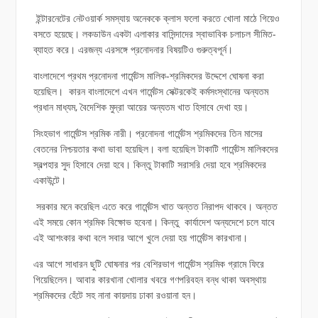
ইন্টারনেটের নেটওয়ার্ক সমস্যায় অনেককে ক্লাস ফলো করতে খোলা মাঠে গিয়েও
বসতে হয়েছে। লকডাউন একটা এলাকার বাসিন্দাদের স্বাভাবিক চলাচল সীমিত-
ব্যাহত করে। এরজন্য এরসঙ্গে প্রনোদনার বিষয়টিও গুরুত্বপূর্ন।
বাংলাদেশে প্রথম প্রনোদনা গার্মেন্টস মালিক-শ্রমিকদের উদ্দেশে ঘোষনা করা
হয়েছিল। কারন বাংলাদেশে এখন গার্মেন্টস সেক্টরকেই কর্মসংস্থানের অন্যতম
প্রধান মাধ্যম, বৈদেশিক মুদ্রা আয়ের অন্যতম খাত হিসাবে দেখা হয়।
সিংহভাগ গার্মেন্টস শ্রমিক নারী। প্রনোদনা গার্মেন্টস শ্রমিকদের তিন মাসের
বেতনের নিশ্চয়তার কথা ভাবা হয়েছিল। বলা হয়েছিল টাকাটি গার্মেন্টস মালিকদের
স্বল্পহার সুদ হিসাবে দেয়া হবে। কিন্তু টাকাটি সরাসরি দেয়া হবে শ্রমিকদের
একাউন্টে।
সরকার মনে করেছিল এতে করে গার্মেন্টস খাত অন্তত নিরাপদ থাকবে। অন্তত
এই সময়ে কোন শ্রমিক বিক্ষোভ হবেনা। কিন্তু কার্যাদেশ অন্যদেশে চলে যাবে
এই আশংকার কথা বলে সবার আগে খুলে দেয়া হয় গার্মেন্টস কারখানা।
এর আগে সাধারন ছুটি ঘোষনার পর বেশিরভাগ গার্মেন্টস শ্রমিক গ্রামে ফিরে
গিয়েছিলেন। আবার কারখানা খোলার খবরে গণপরিবহন বন্ধ থাকা অবস্থায়
শ্রমিকদের হেঁটে সহ নানা কায়দায় ঢাকা রওয়ানা হন।