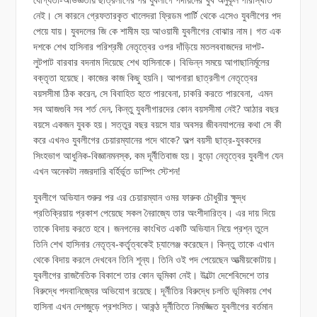
নেই। সে কারনে গ্রেফতারকৃত খালেদরা ফ্রিডম পার্টি থেকে এসেও যুবলীগের পদ
পেয়ে যায়। যুবদলের জি কে শামীম হয় আওয়ামী যুবলীগের বোঝার নাম। গত এক
দশকে শেখ হাসিনার পরিশ্রমী নেতৃত্বের ওপর দাঁড়িয়ে মতলববাজদের দাপট-
লুটপাট বারবার বদনাম দিয়েছে শেখ হাসিনাকে। বিভিন্ন সময়ে আগাছানির্মূলের
বক্তৃতা হয়েছে। কাজের কাজ কিছু হয়নি। আপনারা ছাত্রলীগ নেতৃত্বের
বয়সসীমা ঠিক করেন, সে বিবাহিত হতে পারবেনা, চাকরি করতে পারবেনা, এমন
সব আজগুবি সব শর্ত দেন, কিন্তু যুবলীগারদের কোন বয়সসীমা নেই? আঠার বছর
বয়সে একজন যুবক হয়। সত্তুর বছর বয়সে যার অবসর জীবনযাপনের কথা সে কী
করে এখনও যুবলীগের চেয়ারম্যানের পদে থাকে? অল্প বয়সী ছাত্র-যুবকদের
সিংহভাগ আধুনিক-বিজ্ঞানমনস্ক, কম দূর্নীতিবাজ হয়। বুড়ো নেতৃত্বের যুবলীগ যেন
এখন অনেকটা নজরদারি বর্হির্ভূত ডাম্পিং স্টেশন!
যুবলীগে অভিযান শুরুর পর এর চেয়ারম্যান ওমর ফারুক চৌধুরীর ক্ষুদ্ধ
প্রতিক্রিয়ায় প্রকাশ পেয়েছে সকল নৈরাজ্যে তার অংশীদারিত্ব। এর দায় দিয়ে
তাকে বিদায় করতে হবে। জনগনের কাংখিত একটি অভিযান নিয়ে প্রশ্ন তুলে
তিনি শেখ হাসিনার নেতৃত্ব-কর্তৃ্ত্বকেই চ্যালেঞ্জ করেছেন। কিন্তু তাকে এখান
থেকে বিদায় করলে দেখবেন তিনি শূন্য। তিনি ওই পদ পেয়েছেন আত্মীয়কোটায়।
যুবলীগের রাজনৈতিক বিকাশে তার কোন ভূমিকা নেই। উল্টো দেশেবিদেশে তার
বিরুদ্ধে পদবানিজ্যের অভিযোগ রয়েছে। দূর্নীতির বিরুদ্ধে চলতি ভূমিকায় শেখ
হাসিনা এখন দেশজুড়ে প্রশংসিত। আকন্ঠ দূর্নীতিতে নিমজ্জিত যুবলীগের বর্তমান