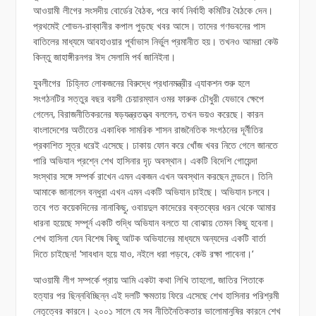
আওয়ামী লীগের সংসদীয় বোর্ডের বৈঠক, পরে কার্য নির্বাহী কমিটির বৈঠকে দেন।
প্রথমেই শোভন-রাব্বানীর কপাল পুড়ছে খবর আসে। তাদের গণভবনের পাস
বাতিলের মাধ্যমে আবহাওয়ার পূর্বাভাস নির্ভুল প্রমানীত হয়। তখনও আমরা কেউ
কিন্তু জাহাঙ্গীরনগর ঈদ সেলামি পর্ব জানিইনা।
যুবলীগের চিহ্নিত লোকজনের বিরুদ্ধে প্রধানমন্ত্রীর এ্যাকশন শুরু হলে
সংগঠনটির সত্তুর বছর বয়সী চেয়ারম্যান ওমর ফারুক চৌধুরী যেভাবে ক্ষেপে
গেলেন, বিরাজনীতিকরনের ষড়যন্ত্রতত্ত্ব বললেন, তখন ভয়ও করেছে। কারন
বাংলাদেশের অতীতের একাধিক সামরিক শাসন রাজনৈতিক সংগঠনের দূর্নীতির
প্রকাশিত সূত্র ধরেই এসেছে। ঢাকায় ফোন করে খোঁজ খবর নিতে গেলে জানতে
পারি অভিযান প্রশ্নে শেখ হাসিনার দৃঢ় অবস্থান। একটি বিদেশি গোয়েন্দা
সংস্থার সঙ্গে সম্পর্ক রাখেন এমন একজন এখন অবস্থান করছেন লন্ডনে। তিনি
আমাকে জানালেন বন্ধুরা এখন এমন একটি অভিযান চাইছে। অভিযান চলবে।
তবে গত কয়েকদিনের নানাকিছু, ওবায়দুল কাদেরের বক্তব্যের ধরন থেকে আমার
ধারনা হয়েছে সম্পূর্ন একটি শুদ্ধি অভিযান বলতে যা বোঝায় তেমন কিছু হবেনা।
শেখ হাসিনা যেন বিশেষ কিছু আটক অভিযানের মাধ্যমে অন্যদের একটি বার্তা
দিতে চাইছেন! ‘সাবধান হয়ে যাও, নইলে ধরা পড়বে, কেউ রক্ষা পাবেনা।‘
আওয়ামী লীগ সম্পর্কে প্রায় আমি একটা কথা লিখি তাহলো, জাতির পিতাকে
হত্যার পর ছিন্নবিচ্ছিন্ন এই দলটি ক্ষমতায় ফিরে এসেছে শেখ হাসিনার পরিশ্রমী
নেতৃত্বের কারনে। ২০০১ সালে যে সব নীতিনৈতিকতার ভালোমানুষির কারনে শেখ