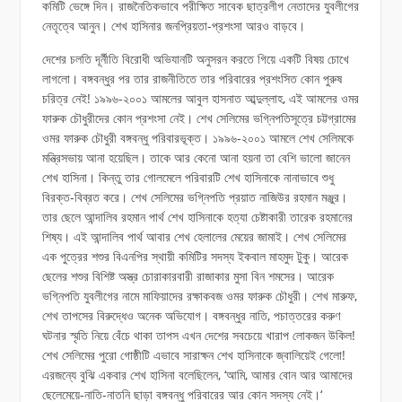
কমিটি ভেঙ্গে দিন। রাজনৈতিকভাবে পরীক্ষিত সাবেক ছাত্রলীগ নেতাদের যুবলীগের
নেতৃত্বে আনুন। শেখ হাসিনার জনপ্রিয়তা-প্রশংসা আরও বাড়বে।
দেশের চলতি দূর্নীতি বিরোধী অভিযানটি অনুসরন করতে গিয়ে একটি বিষয় চোখে
লাগলো। বঙ্গবন্ধুর পর তার রাজনীতিতে তার পরিবারের প্রশংসিত কোন পুরুষ
চরিত্র নেই! ১৯৯৬-২০০১ আমলের আবুল হাসনাত আব্দুল্লাহ, এই আমলের ওমর
ফারুক চৌধুরীদের কোন প্রশংসা নেই। শেখ সেলিমের ভগ্নিপতিসূত্রে চট্টগ্রামের
ওমর ফারুক চৌধুরী বঙ্গবন্ধু পরিবারভূক্ত। ১৯৯৬-২০০১ আমলে শেখ সেলিমকে
মন্ত্রিসভায় আনা হয়েছিল। তাকে আর কেনো আনা হয়না তা বেশি ভালো জানেন
শেখ হাসিনা। কিন্তু তার গোলমেলে পরিবারটি শেখ হাসিনাকে নানাভাবে শুধু
বিরক্ত-বিব্রত করে। শেখ সেলিমের ভগ্নিপতি প্রয়াত নাজিউর রহমান মঞ্জুর।
তার ছেলে আন্দালিব রহমান পার্থ শেখ হাসিনাকে হত্যা চেষ্টাকারী তারেক রহমানের
শিষ্য। এই আন্দালিব পার্থ আবার শেখ হেলালের মেয়ের জামাই। শেখ সেলিমের
এক পুত্রের শশুর বিএনপির স্থায়ী কমিটির সদস্য ইকবাল মাহমুদ টুকু। আরেক
ছেলের শশুর বিশিষ্ট অস্ত্র চোরাকারবারী রাজাকার মুসা বিন শমসের। আরেক
ভগ্নিপতি যুবলীগের নামে মাফিয়াদের রক্ষাকবজ ওমর ফারুক চৌধুরী। শেখ মারুফ,
শেখ তাপসের বিরুদ্ধেও অনেক অভিযোগ। বঙ্গবন্ধুর নাতি, পচাত্তরের করুণ
ঘটনার স্মৃতি নিয়ে বেঁচে থাকা তাপস এখন দেশের সবচেয়ে খারাপ লোকজন উকিল!
শেখ সেলিমের পুরো গোষ্ঠীটি এভাবে সারাক্ষন শেখ হাসিনাকে জ্বালিয়েই গেলো!
এরজন্যে বুঝি একবার শেখ হাসিনা বলেছিলেন, ‘আমি, আমার বোন আর আমাদের
ছেলেমেয়ে-নাতি-নাতনি ছাড়া বঙ্গবন্ধু পরিবারের আর কোন সদস্য নেই।‘