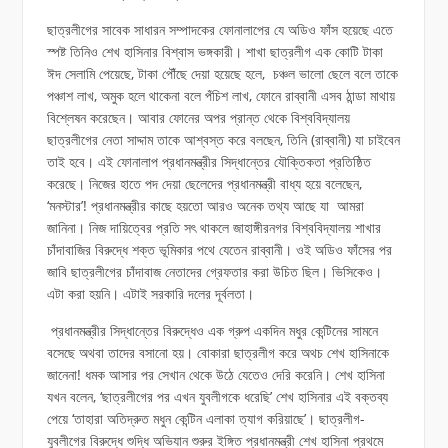
ছাত্রলীগের সাবেক সাধারন সম্পাদকের ফোনালাপের যে অডিও ফাঁস হয়েছে এতে
স্পষ্ট তিনিও শেখ হাসিনার বিশ্বাস ভঙ্গকারী। শাখা ছাত্রলীগ এক কোটি টাকা
ঈদ সেলামি পেয়েছে, টাকা পৌঁছে দেয়া হয়েছে হলে, চঞ্চল ভালো ছেলে বলে তাকে
পঞ্চাশ লাখ, অমুক হলে থাকেনা বলে পঁচিশ লাখ, ফোনে রাব্বানী এসব ঠান্ডা মাথায়
বিশ্লেষন করেছেন। আবার ফোনের অপর প্রান্ত থেকে বিশ্ববিদ্যালয়
ছাত্রলীগের নেতা সাদ্দাম তাকে আশ্বস্ত করে বলছেন, তিনি (রাব্বানী) যা চাইবেন
তাই হবে। এই ফোনালাপ প্রধানমন্ত্রীর সিদ্ধান্তের যৌক্তিকতা প্রতিষ্ঠিত
করেছে। নিজের হাতে পদ দেয়া ছেলেদের প্রধানমন্ত্রী বাধ্য হয়ে বলেছেন,
‘মনস্টার’! প্রধানমন্ত্রীর কাছে হয়তো আরও অনেক তথ্য আছে যা আমরা
জানিনা। নিজ দায়িত্বের প্রতি সৎ থাকলে জাহাঙ্গীরনগর বিশ্ববিদ্যালয় শাখার
চাঁদাবাজির বিরুদ্ধে শক্ত ভূমিকার পথে যেতেন রাব্বানী। ওই অডিও ফাঁসের পর
জাবি ছাত্রলীগের চাঁদাবাজ নেতাদের গ্রেফতার করা উচিত ছিল। ভিসিকেও।
এটা করা হয়নি। এটাই সরকারি দলের দূর্বলতা।
প্রধানমন্ত্রীর সিদ্ধান্তের বিরুদ্ধেও এক গ্রুপ একদিন মধুর কেন্টিনের সামনে
বসেছে অথবা তাদের বসানো হয়। বোকারা ছাত্রলীগ করে অথচ শেখ হাসিনাকে
জানেনা! ধমক আসার পর সেখান থেকে উঠে যেতেও দেরি করেনি। শেখ হাসিনা
যখন বলেন, ‘ছাত্রলীগের পর এখন যুবলীগকে ধরেছি’ শেখ হাসিনার এই বক্তব্য
পেয়ে ‘তাহারা অতিদ্রুত মধুন কেন্টিন এলাকা ত্যাগ করিয়াছে’। ছাত্রলীগ-
যুবলীগের বিরুদ্ধে শুদ্ধি অভিযান শুরুর ইঙ্গিত প্রধানমন্ত্রী শেখ হাসিনা প্রথমে