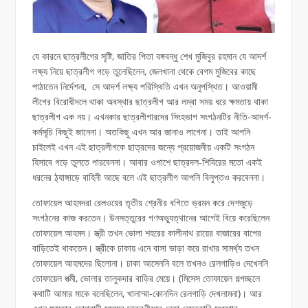
যে কারনে ছাত্রলীগের সৃষ্টি, জাতির পিতা বঙ্গবন্ধু শেখ মুজিবুর রহমান যে আদর্শ
লক্ষ্য নিয়ে ছাত্রলীগ গড়ে তুলেছিলেন, জেলখানা থেকে বেগম মুজিবের কাছে
পাঠাতেন নির্দেশনা, সে আদর্শ লক্ষ্য পরিস্থিতি এখন অনুপস্থিত। আওয়ামী
লীগের বিরোধীদলে থাকা অবস্থার ছাত্রলীগ আর লম্বা সময় ধরে ক্ষমতায় থাকা
ছাত্রলীগ এক নয়। এখনকার ছাত্রলীগারদের সিংহভাগ সংগঠনটির নীতি-আদর্শ-
কর্মসূচি কিছুই জানেনা। অতকিছু এখন আর জানাও লাগেনা। তাই আপনি
চাইলেই এখন এই ছাত্রলীগকে ছাত্রদের জন্যে প্রয়োজনীয় একটি সংগঠন
হিসাবে গড়ে তুলতে পারবেননা। আবার ওপাশে ছাত্রদল-শিবিরের মতো একই
ধরনের ঠ্যাঙ্গাড়ে বাহিনী আছে বলে এই ছাত্রলীগ আপনি বিলুপ্তও করবেননা।
তোফায়েল আহমদরা রেলওয়ের তৃতীয় শ্রেনীর বগিতে ভ্রমন করে দেশজুড়ে
সংগঠনের কাজ করতেন। উনসত্তুরের গণঅভ্যুত্থানের আগেই বিয়ে করেছিলেন
তোফায়েল আহমদ। স্ত্রী তখন ভোলা শহরের কালীনাথ রায়ের বাজারের বাপের
বাড়িতেই থাকতেন। স্ত্রীকে ঢাকায় এনে বাসা ভাড়া করে রাখার সামর্থ্য তখন
তোফায়েল আহমদের ছিলোনা। ঢাকা আসেননি বলে তখনও রেলগাড়িও দেখেননি
তোফায়েল পত্মী, ভোলার তালুকদার বাড়ির মেয়ে। (মিসেস তোফায়েল গল্পচ্ছলে
কথাটি আমার মাকে বলেছিলেন, খালাম্মা-কোনদিন রেলগাড়ি দেখলামনা)। আর