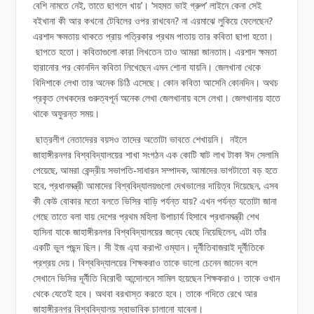
বেশি নামতে নেই, তাতে ছাগলে খায়’। ‘সহমত ভাই গ্রুপ’ লাইনে কেনা সেই
বইখানা কী আর কখনো টেবিলের ওপর রাখবেন? না এরমাঝে লুকিয়ে ফেলেছেন?
এরশাদ ক্ষমতায় থাকতে প্রায় পত্রিকার প্রথম পাতায় তার কবিতা ছাপা হতো।
ছাপতে হতো। কবিতাগুলো কারা লিখতেন তাও আমরা জানতাম। এরশাদ ক্ষমতা
হারানোর পর কোনদিন কবিতা লিখেছেন এমন শোনা যায়নি। জেলখানা থেকে
বিদিশাকে লেখা তার অনেক চিঠি এসেছে। কোন কবিতা আসেনি কোনদিন। অথচ
প্রকৃত লেখকদের গুরুত্বপূর্ন অনেক লেখা জেলখানায় বসে লেখা। জেলখানায় হাতে
থাকে অফুরন্ত সময়।
ছাত্রলীগ নেতাদেরর বয়সও তাদের অতোটা ভাবতে শেখায়নি। নইলে
জাহাঙ্গীরনগর বিশ্ববিদ্যালয়ের শাখা সংগঠন এক কোটি ষাট লাখ টাকা ঈদ সেলামি
পেয়েছে, আমরা কেন্দ্রীয় সভাপতি-সাধারন সম্পাদক, আমাদের ভাগটাতো বড় হতে
হবে, প্রধানমন্ত্রী আমাদের বিশ্ববিদ্যালয়গুলো দেখভালের দায়িত্ব দিয়েছেন, এসব
কী কেউ বোকার মতো বলতে ভিসির বাড়ি পর্যন্ত যায়? এখন পর্যন্ত যতোটা জানা
গেছে তাতে বলা যায় দেশের প্রথম মহিলা উপাচার্য হিসাবে প্রধানমন্ত্রী শেখ
হাসিনা যাকে জাহাঙ্গীরনগর বিশ্ববিদ্যালয়ের জন্যে বেছে নিয়েছিলেন, এটা তাঁর
একটি ভুল পছন্দ ছিল। সী ইজ এ্যা করাপ্ট ওম্যান। দূর্নীতিবাজরাই দূর্নীতিকে
প্রশ্রয় দেয়। বিশ্ববিদ্যালয়ের শিক্ষকরাও তাকে ভালো চেনেন জানেন বলে
সেখানে ভিসির দূর্নীতি বিরোধী আন্দোলনে সামিল হয়েছেন শিক্ষকরাও। তাকে ওখান
থেকে যেতেই হবে। অথবা বরখাস্ত করতে হবে। তাকে গদিতে রেখে আর
জাহাঙ্গীরনগর বিশ্ববিদ্যালয় স্বাভাবিক চালানো যাবেনা।