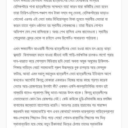
এখন ক্ষমতার ভোগবাদী সময়ের ছাত্রলীগের নেতা বেসরকারি সংস্থার
হেলিকপ্টারে শাখা ছাত্রলীগের সম্মেলনে যায়! কারন যারা কমিটির নেতা হবেন
তারা তিরিশ-চল্লিশ-পঞ্চাশ লাখ টাকা নগদে শুধু দেননা, হেলিকপ্টারের ভাড়াও
গোনেন! এরপর এই নেতা হবার বিনিয়োগকৃত টাকা তুলতে স্থানীয় নেতারা যা
করেন তাতে প্রান ওষ্ঠাগত হয় স্থানীয় লোকজনের। তারা নীরবে গোপনে
অভিশাপ দেন শেখ হাসিনাকে। অথচ শেখ হাসিনা এসব জানেনওনা। স্থানীয়
গোয়েন্দারা কেন্দ্র থেকে না চাইলে এসব রিপোর্টও সাধারনত পাঠায়না।
এখন ক্ষমতাসীন আওয়ামী লীগের ছাত্রলীগের নেতা হওয়া মানে হল ছেড়ে ভাড়া
ফ্ল্যাটে বিলাসবহুল বদলে যাওয়া জীবন! দামী গাড়ি-সর্বক্ষনিক চালকও লাগে! প্রায়
দান-খয়রাত করে সোশ্যাল মিডিয়ায় ছবি দেয়া! অথবা অমুক অমুকের চিকিৎসা-
শিক্ষার দায়িত্ব নেয়া! সহমতভাই গ্রুপ উচ্চস্বরে বুক চাপড়ায় আর ফেসবুক
ফাটায়, আহা! এমন দয়ালু মহানুভব ছাত্রলীগ নেতা ছাত্রলীগের ইতিহাসে আগে
কখনোও আসেনি! কিন্তু বোকারা একবারও নিজের মনের কাছে প্রশ্ন করেনা
নেতার আয়-রোজগারের উৎসটা কী? একজন এমপি-জনপ্রতিনিধির নানান দুই
নাম্বারি বাদেও প্রকাশ্য কিছু ভাতা-আয়ের উৎস থাকে। কিন্তু ছাত্রলীগের
নেতাদেরতো কোন বৈধ রোজগার নেই। কেউ কাউকে চুরি-চাঁদাবাজি করে মসজিদ
বানানোর জন্যেতো হাতেপায়ে ধরেনি। অতঃপর চেয়ার হারানোর পর সারাক্ষন
জয়ধবনি করা সহমতভাই’র পাল এখন কোথায়? শুনলাম ভারপ্রাপ্ত দায়িত্বপ্রাপ্ত
জয়-লেখকের পিছনেও ভিড় পড়ে গেছে! শোভন-রাব্বানির পিছনের সব ভিড়
স্থানান্তরিত হয়ে গেছে নতুন ঠিকানায়! ভিড়ের ঠেলায় তাদের স্বাভাবিক