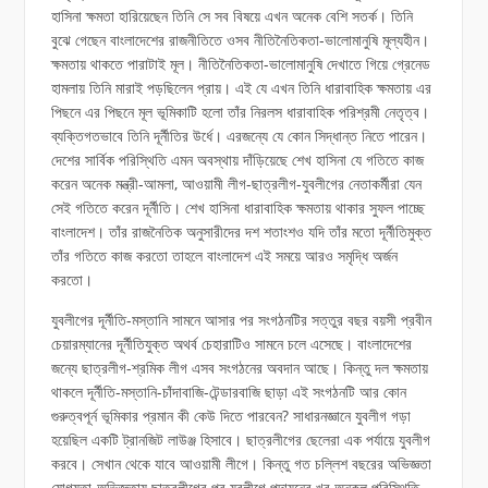
হাসিনা ক্ষমতা হারিয়েছেন তিনি সে সব বিষয়ে এখন অনেক বেশি সতর্ক। তিনি
বুঝে গেছেন বাংলাদেশের রাজনীতিতে ওসব নীতিনৈতিকতা-ভালোমানুষি মূল্যহীন।
ক্ষমতায় থাকতে পারাটাই মূল। নীতিনৈতিকতা-ভালোমানুষি দেখাতে গিয়ে গ্রেনেড
হামলায় তিনি মারাই পড়ছিলেন প্রায়। এই যে এখন তিনি ধারাবাহিক ক্ষমতায় এর
পিছনে এর পিছনে মূল ভূমিকাটি হলো তাঁর নিরলস ধারাবাহিক পরিশ্রমী নেতৃত্ব।
ব্যক্তিগতভাবে তিনি দূর্নীতির উর্ধে। এরজন্যে যে কোন সিদ্ধান্ত নিতে পারেন।
দেশের সার্বিক পরিস্থিতি এমন অবস্থায় দাঁড়িয়েছে শেখ হাসিনা যে গতিতে কাজ
করেন অনেক মন্ত্রী-আমলা, আওয়ামী লীগ-ছাত্রলীগ-যুবলীগের নেতাকর্মীরা যেন
সেই গতিতে করেন দূর্নীতি। শেখ হাসিনা ধারাবাহিক ক্ষমতায় থাকার সুফল পাচ্ছে
বাংলাদেশ। তাঁর রাজনৈতিক অনুসারীদের দশ শতাংশও যদি তাঁর মতো দূর্নীতিমুক্ত
তাঁর গতিতে কাজ করতো তাহলে বাংলাদেশ এই সময়ে আরও সমৃদ্ধি অর্জন
করতো।
যুবলীগের দূর্নীতি-মস্তানি সামনে আসার পর সংগঠনটির সত্তুর বছর বয়সী প্রবীন
চেয়ারম্যানের দূর্নীতিযুক্ত অথর্ব চেহারাটিও সামনে চলে এসেছে। বাংলাদেশের
জন্যে ছাত্রলীগ-শ্রমিক লীগ এসব সংগঠনের অবদান আছে। কিন্তু দল ক্ষমতায়
থাকলে দূর্নীতি-মস্তানি-চাঁদাবাজি-টেন্ডারবাজি ছাড়া এই সংগঠনটি আর কোন
গুরুত্বপূর্ন ভূমিকার প্রমান কী কেউ দিতে পারবেন? সাধারনজ্ঞানে যুবলীগ গড়া
হয়েছিল একটি ট্রানজিট লাউঞ্জ হিসাবে। ছাত্রলীগের ছেলেরা এক পর্যায়ে যুবলীগ
করবে। সেখান থেকে যাবে আওয়ামী লীগে। কিন্তু গত চল্লিশ বছরের অভিজ্ঞতা
যোগ্যতা-অভিজ্ঞতায় ছাত্রলীগের পর যুবলীগে পদায়নের খুব অনুকূল পরিস্থিতি