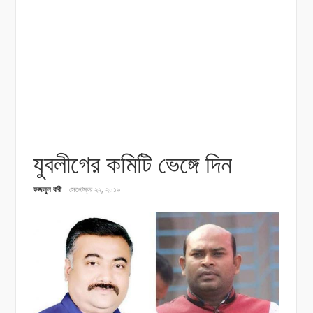
যুবলীগের কমিটি ভেঙ্গে দিন
ফজলুল বারী
সেপ্টেম্বর ২২, ২০১৯