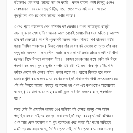
হাঁটাচলাও যেন দায়! তাদের সাবধান করছি। কারন তাদের পদটা কিন্তু এখনও
ভারপ্রাপ্ত। যে কোন মূহুর্তে ছিঁড়ে পড়ে যেতে পারে এই ভার। অন্তত
পূর্বসূরীদের পরিণতি থেকে তাদের শেখার আছে।
এখনও প্রায় বইমেলায় শেখ হাসিনার বই বেরোয়। বাংলা সাহিত্যের ছাত্রী
বঙ্গবন্ধু কন্যা শেখ হাসিনা অনেক আগে থেকেই লেখালেখির সঙ্গে জড়িত। আগেও
তাঁর বই বেরুতো। আগামী প্রকাশনী অনেক আগে থেকেই শেখ হাসিনার বই’র
প্রায় নিয়মিত প্রকাশক। কিন্তু এখন তাঁর যে সব বই বেরোয় তা মূলত তাঁর নানা
বক্তৃতার সংকলন। ছাত্রলীগ নেতার মনে হলো বইমেলায় তারও একটা বই থাকা
দরকার! নিজে লিখলে অন্যকথা ছিল। একজন লেখক তার নামে একটা বই লিখে
প্রকাশ করলেন। সুপার ডুপার বাম্পার হিট বই! বইমেলা থেকে প্রায় টিএসসি
পর্যন্ত নেতার বই কেনার লাইন! পড়ার জন্যে না। হয়তো কিনতে হবে অথবা
নেতাকে খুশি করতে হবে এমন ফরমান হয়েছিল! সারাদেশের শাখা সংগঠনগুলোকেও
এই বই কিনতে হয়েছে! নক্ষত্র প্রপাতের পর এখন এই কথাগুলোও আলোচনায়
আসছে। ‘যে যাহা করেন তাহার একটি সুন্দর পরিণতি সকলের কাছে প্রশংসিত
হয়।‘
অথচ কেউ কি কোনদিন শুনেছে শেখ হাসিনার বই কেনার জন্যে এমন লাইন
পড়েছিল অথবা লাইনের ব্যবস্থা করা হয়েছিল? বহুল ‘ক্রয়কৃত’ সেই বইখানার
এখন আর কোন ফলোআপ বা পুনঃপ্রকাশের খবর আছে কী? বাংলা সাহিত্যে
একটা প্রবাদ বাক্য আছে, ‘বেশি বাড়তে নেই, বেশি বাড়লে ঝড়ে মাথা ভাঙ্গে।