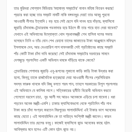
তার মুরিদরা সোশ্যাল মিডিয়ায় ‘মহামান্য সম্রাটের’ নানান মহিমা বিতরন করছে!
প্রচার করা হচ্ছে তার সম্রাট নামটি নাকি বঙ্গবন্ধুর দেয়া! তার আব্বু পুরনো
আওয়ামী লীগার ইত্যাদি। বড় হয়ে সেই ছেলে যদি দানব হয়ে দাঁড়ায়, ক্যাসিনো
জুয়াড়ি চাঁদাবাজ-টেন্ডারবাজ গডফাদার হয়ে উঠলে কী তার গায়ে হাত দেয়া যাবেনা?
যেখানে এই অভিযানের উদ্যোক্তা খোদ প্রধানমন্ত্রী শেখ হাসিনা দলের সভায়
বলেছেন তিনি ও তাঁর বোন শেখ রেহানা তাদের জাকাতের টাকা আঞ্জুমানে মফিদুল
ইসলামকে দেন, আর বেওয়ারিশ লাশ দাফনকারী সেই প্রতিষ্ঠানের কাছে সম্রাট
পাঁচ কোটি টাকা চাঁদা দাবি করেছে! সেই চাঁদাবাজ সম্রাটের দরবারের সামনে
দেশজুড়ে প্রশংসিত একটি অভিযান থমকে দাঁড়িয়ে থাকে কেনো?
গেন্ডারিয়ার পেশাদার জুয়াড়ি এনু-রূপনের লুকানো কাড়ি কাড়ি টাকা উদ্ধার করা
হলো, কিন্তু তাকে রাজনৈতিক ছত্রছায়া দেয়া আওয়ামী লীগের প্রেসিডিয়াম
সদস্য ফারুক খানকে যদি কিছু বলতে শরম পান, তাহলে সরকারের বিপুল প্রশংসার
এই অভিযানে যে কালিমা লাগে। সত্যিকারের দুর্নীতি বিরোধী অভিযান করতে
গেলেতো দরবেশ চাচা, নূর আলী সহ আরও অনেককে এড়িয়ে চলা যাবেনা। ধরা
পড়বেন অনেক মন্ত্রী-এমপি। ঢাকার ক্যাসিনোগুলো থেকে প্রতিদিন পাঁচ লাখ
টাকা করে চাঁদা সংগ্রহ করতেন মিরপুরের সালাহউদ্দিন! এই টাকার ভাগ অনেকের
কাছে যেতো। এই সালাহউদ্দিন কে তা দায়িত্ব সংশ্লিষ্ট মন্ত্রী জানেন। কারন
সালাহউদ্দিন তার ছেলের বন্ধু। কাজেই ক্যাসিনো কান্ড অনেকের কাছে হঠাৎ
আবিষ্কার মনে হলেও এটি কোন হঠাৎ কান্ড নয়।