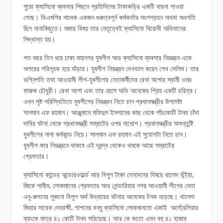
পুরো ক্যাসিনো ব্যবসার পিছনে প্রতিদিনের টাকাকড়ির একটি ধারনা পাওয়া
গেছে। ডিএমপির সাবেক একজন গুরুত্বপূর্ন কর্মকর্তার অংশগ্রহন অথবা অবগতি
ছিল নানাকিছুতে। মজার বিষয় তার নেতৃত্বেই ক্যাসিনো বিরোধী অভিযানের
সিদ্ধান্ত হয়।
গত বছর তিন ধরে ঢাকা মহানগর যুবলীগ আর ক্যাসিনো ব্যবসার নিয়ন্ত্রন একে
অপরের পরিপূরক হয়ে দাঁড়ায়। যুবলীগ নিয়ন্ত্রন দেখভাল করেন শেখ সেলিম। তার
ভগ্নিপতি তথা আওয়ামী লীগ-যুবলীগের নেতাকর্মীদের রেখা আপার স্বামী ওমর
ফারুক চৌধুরী। রেখা আপা এবং তার ছেলে অভি অনেকের প্রিয় একটি চরিত্র।
এখন সৃষ্ট পরিস্থিতিতে যুবলীগের নিয়ন্ত্রন নিতে চান প্রধানমন্ত্রীর উপদেষ্টা
সালমান এফ রহমান। আঞ্জুমানে মফিদুল ইসলামের কাছ থেকে পাঁচকোটি টাকা চাঁদা
দাবির ঘটনা থেকে প্রধানমন্ত্রী সম্রাটের ওপর নাখোশ। প্রধানমন্ত্রীর অসন্তুষ্টি
যুবলীগের নানা কর্মকান্ড নিয়ে। সালমান এফ রহমান এই সুযোগটা নিতে চান।
যুবলীগ কার নিয়ন্ত্রনে থাকবে এই দ্বন্দ্ব থেকেও থমকে আছে সম্রাটের
গ্রেফতার।
ক্যাসিনো কান্ডের আন্ডারওয়ার্ল্ড আর বিপুল টাকা লেনদেনের বিষয়ে খালেদ ভূঁইয়া,
জিকে শামীম, লোকমানের গ্রেফতার আর গেন্ডারিয়ার নগর আওয়ামী লীগের নেতা
এনু-রুপনের লুকনো বিপুল অর্থ উদ্ধারের ঘটনায় অনেকের টনক নড়েছে। খালেদা
জিয়ার সাবেক দেহরক্ষী, পাপনের বন্ধু ক্যাসিনো লোকমানতো একাই অস্ট্রেলিয়ার
ব্যাংকে মাত্র ৪১ কোটি টাকা সরিয়েছে। আর কে কতো এমন বহু ৪১ হাজার