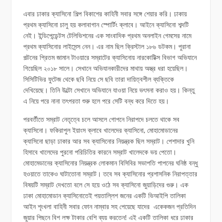
এবার ঢাকার ক্যাসিনো শিল্প বিকাশের কাহিনী সবার সঙ্গে শেয়ার করি। ঢাকায়
প্রথম ক্যাসিনো চালু হয় কলাবাগান স্পোর্টিং ক্লাবে। আইনে ক্যাসিনো শব্দটি
নেই। ইন্ডিপেন্ডেন্টস টেলিভিশনের এক সাংবাদিক প্রথম অনলাইন গেমসের নামে
প্রথম ক্যাসিনোর লাইসেন্স নেন। এর নাম ছিল ক্রিস্টাল ১৮৬ ডটকম। পুরানা
পল্টনের প্রিতম জামান টাওয়ারে সম্রাটের ক্যাসিনোয় নারকোটিক্স বিভাগ অভিযানে
গিয়েছিল ২০১৮ সালে। সেখানে অভিযানকারীদের মাথায় অস্ত্র ধরা হয়েছিল।
সিসিটিভির ফুটেজ থেকে ছবি নিয়ে সে ছবি তারা দায়িত্বশীল ব্যক্তিকে
দেখিয়েছে। তিনি উল্টো সেখানে অভিযানে যাওয়া নিয়ে ভৎসনা করাও হয়। কিন্তু
এ নিয়ে পরে নানা তৎপরতা শুরু হলে পরে সেটি বন্ধ করে দিতে হয়।
পরবর্তীতে সম্রাট নেতৃত্বে চলে আসলে গোপনে নিরাপদে চলতে থাকে সব
ক্যাসিনো। ফকিরাপুল ইয়াংস ক্লাবে খালেদের ক্যাসিনো, মোহামোডানের
ক্যাসিনো ছাড়া ঢাকার আর সব ক্যাসিনোর নিয়ন্ত্রক ছিল সম্রাট। পেশাদার খুনি
হিসাবে খালেদের পুরনো পরিচিতির কারনে সম্রাট খালেদকে ভয় পেতো।
মোহামেডানের ক্যাসিনোর নিয়ন্ত্রক লোকমান বিসিবির সভাপতি পাপনের ঘনিষ্ঠ বন্ধু
হওয়াতে তাকেও ঘাটাতোনা সম্রাট। তবে সব ক্যাসিনোর প্রশাসনিক নিরাপত্তার
বিষয়টি সম্রাট দেখতো বলে সে হয়ে ওঠে সব ক্যাসিনো জুয়াড়িদের গুরু। এক
ঢাকা মোহামোডান ক্যাসিনোতেই পয়তাল্লিশ জনের একটি ভিআইপি তালিকা
আইন শৃংখলা বাহিনী সবার ফোন নাম্বার সহ পেয়েছে যাদের একেকজন প্রতিদিন
জুয়ার পিছনে বিশ লক্ষ টাকার বেশি ব্যয় করতেন! এই একটি তালিকা ধরে ঢাকার