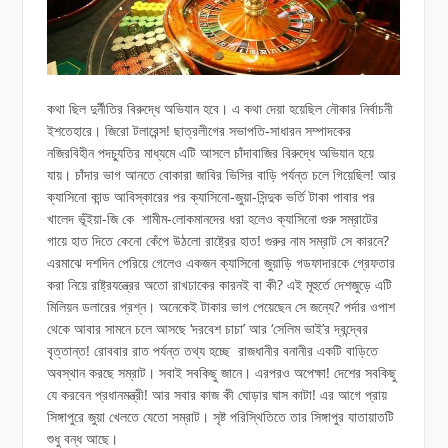
কথা ছিল দুর্নীতির বিরুদ্ধে অভিযান হবে। এ কথা দেয়া হয়েছিল নৌকার নির্বাচনী
ইশতেহারে। জিরো টলারেন্স! ছাত্রলীগের সভাপতি-সাধারন সম্পাদকের
নজিরবিহীন পদচ্যুতির মাধ্যমে এটি আসলে চাঁদাবাজির বিরুদ্ধে অভিযান হয়ে
যায়। চাঁদার ভাগ আনতে বোকারা জাবির ভিসির বাড়ি পর্যন্ত চলে গিয়েছিল! আর
ক্যাসিনো কান্ড আবিস্কারের পর ক্যাসিনো-জুয়া-সিন্দুক ভর্তি টাকা পাবার পর
খালেদ ভূঁইয়া-জি কে শামীম-লোকমানদের ধরা হলেও ক্যাসিনো গুরু সম্রাটের
গায়ে হাত দিতে কেনো কেঁপে উঠলো রাষ্ট্রের হাত! গুরুর নাম সম্রাট সে কারনে?
এরমাঝে দশদিন পেরিয়ে গেলেও একজন ক্যাসিনো জুয়াড়ি গডফাদারকে গ্রেফতার
করা নিয়ে রাষ্ট্রযন্ত্রের অতো রাখঢাকের কারনই বা কী? এই মূহুর্তে দেশজুড়ে এটি
মিলিয়ন ডলারের প্রশ্ন। অনেকেই টাকার ভাগ পেয়েছেন সে জন্যে? পর্দার ওপাশ
থেকে আবার সামনে চলে আসছে ‘দরবেশ চাচা’ আর ‘সেলিম ভাই’র দ্বন্দ্বের
বৃত্তান্ত! রোববার রাত পর্যন্ত তথ্য হচ্ছে রাজধানীর বনানীর একটি বাড়িতে
অবস্থান করছে সম্রাট। সবাই সবকিছু জানে। এরপরও অপেক্ষা! দেশের সবকিছু
যে করবেন প্রধানমন্ত্রী! আর সবার কাজ কী ঘোড়ার ঘাস কাটা! এর আগে প্রায়
সিঙ্গাপুরে জুয়া খেলতে যেতো সম্রাট। সৃষ্ট পরিস্থিতিতে তার সিঙ্গাপুর যাতায়াতটি
শুধু বন্ধ আছে।