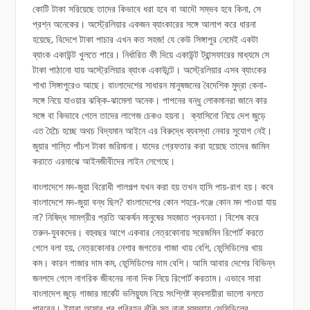
কোটি টাকা সরিয়েছে তাদের কিভাবে ধরা হবে বা আদৌ সম্ভব হবে কিনা, সে
প্রশ্ন অনেকের। অস্ট্রেলিয়ার একজন ব্যাংকারের সঙ্গে আলাপ করে ধারনা
হয়েছে, বিদেশে টাকা পাচার এখন কত সহজ! যে কেউ সিঙ্গাপুর নেমেই একটা
ব্যাংক একাউন্ট খুলতে পারে। নির্ধারিত ফী দিয়ে একাউন্ট ট্রান্সফারের মাধ্যমে সে
টাকা পাঠানো যায় অস্ট্রেলিয়ার ব্যাংক একাউন্টে। অস্ট্রেলিয়ার এসব ব্যাংকের
শাখা সিঙ্গাপুরেও আছে। বাংলাদেশের সাধারন মানুষজনের বৈদেশিক মুদ্রা কেনা-
সঙ্গে নিয়ে যাওয়ার ঝক্কি-ঝামেলা অনেক। পাপনের বন্ধু লোকমানরা জানে কার
সঙ্গে বা কিভাবে গেলে তাদের লাগেজ চেকও হয়না। ক্যাসিনো নিয়ে দেশ জুড়ে
এত হৈচৈ হচ্ছে অথচ বিদ্যমান আইনে এর বিরুদ্ধে ব্যবস্থা নেবার সুযোগ নেই।
জুয়ার শাস্তি পাঁচশ টাকা জরিমানা। যাদের গ্রেফতার করা হয়েছে তাদের জামিন
করাতে এরমাঝে আইনজীবীদের লাইন লেগেছে।
বাংলাদেশে মদ-জুয়া বিরোধী গালগল্প যখন করা হয় তখন হাসি পায়-রাগ হয়। কবে
বাংলাদেশে মদ-জুয়া বন্ধ ছিল? বাংলাদেশের কোন শহরে-গঞ্জে কোন মদ পাওয়া যায়
না? নিষিদ্ধ সামগ্রীর প্রতি আকর্ষন মানুষের সহজাত প্রবনতা। বিশেষ করে
তরুন-যুবকদের। বহুবছর আগে একবার নেত্রকোনায় সরেজমিন রিপোর্ট করতে
গেলে বলা হয়, নেত্রকোনার নেশার জগতের গাজা খায় বেশি, ফেন্সিডিলের খায়
কম। কারন গাজার দাম কম, ফেন্সিডিলের দাম বেশি। আমি আবার দেশের বিভিন্ন
জনপদে গেলে নাগরিক জীবনের নানা দিক নিয়ে রিপোর্ট করতাম। এভাবে সারা
বাংলাদেশ জুড়ে গাজার মার্কেট ভলিয়্যুম নিয়ে সংশ্লিষ্ট ব্যবসায়ীরা ভালো বলতে
পারবেন। ইয়াবা আসার পর পরিবহন ঝুঁকি সহ নানা সমস্যায় ফেন্সিডিলের