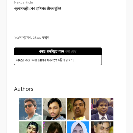
Next article
প্রধানমন্ত্রী শেখ হাসিনার জীবন ঝুঁকি!
২৩শে শ্রাবণ, ১৪৩৩ বঙ্গাব্দ
খনার জনপ্রিয় বচন
খনা কে?
ভাদরে করে কলা রোপন স্ববংশে মরিল রাবণ।
Authors