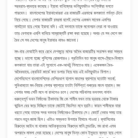
সরবরাহ-ব্যবহার কমেছে। ইয়াবা বানিজ্যের ভলিয়্যুমটাও সংশ্লিষ্টরা বলতে
পারবেন। বাংলাদেশের ইয়াবাখোররা এর বাজারটি এরমাঝে কলকাতা পর্যন্ত টেনে
নিয়ে গেছে। নেশার বাজারটি রমরমা বলেই দেশের একজন সাবেক এমপির
নামইতো হয়ে গেছে ইয়াবা বদি। এই বদনামে তাকে মনোনয়ন দেয়া না যাওয়ায়
তার বেগমকে এমপি বানিয়ে সাম্রাজ্যটি রক্ষা করা হয়েছে। অথচ যে সব দেশে মদ
বৈধ সে সব দেশের মানুষ ইয়াবার নামও জানেনা।
মদ-বার বেআইনি করে রেখে দেশজুড়ে মদের অবৈধ বাজারটির সংরক্ষন করা সম্ভব
হচ্ছে। ভালো হচ্ছে পুলিশের রোজগারও। প্রতিদিন যত মানুষ বাসে-ট্রেনে-বিমানে
কলকাতা যায় তারা এই সুযোগে এক-আধটু গিলতেও যায়। একেকজন বৈধ-
অবৈধভাবে, ক্রেডিট কার্ডে কত ডলার নিয়ে যায় এই ভলিয়্যুটাও বিশাল।
দেশেবিদেশে বাংলাদেশিদের বেশিরভাগ হালাল মাংসের ব্যাপারে যতোটা সতর্ক,
সুবিধামতো মদ-বিয়ার গেলার ব্যাপারে ততটা নির্লিপ্ত! শুকরের মাংস হারাম। মদ
গেলার সময় সেটি মনে না রাখলেও চলে। দেশের সচিবালয় ভবনসহ নানান
গুরুত্বপূর্ন ভবন নির্মানের ঠিকাদার জি কে শামীম যখন তার ড্রয়ার থেকে টাকার
বান্ডিল বের করে দিচ্ছিল তাকে মোটেই বিচলিত মনে হয়নি। কারন শামীমকে যারা
ধরতে গেছে তাদের সদর দফতর নির্মানেরও ঠিকাদার সে। কোর্টে নেবার সময় তার
পরনে নতুন জামা ছিল। এটাও সম্ভবত উপহার হিসাবে পাওয়া। ক্যাসিনোর
বিরুদ্ধে আইন না থাকায় আটককৃতদের বিরুদ্ধে মানি লন্ডারিং, মদ রাখা এসব
অপরাধে মামলা দেয়া হয়েছে। দেশের মানুষ ভিন্ন কোন ইস্যুতে ব্যস্ত হয়ে গেলে