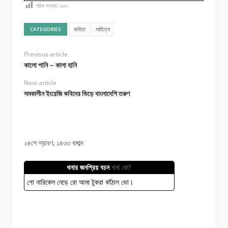
পাঠক সংখ্যা:
৯৩৮
কবিতা
সাহিত্য
CATEGORIES
Previous article
কালো পানি – কালা হানি
Next article
সমকালীন ইংরেজি কবিদের ভিড়ে বাংলাদেশি তরুণ
২৪শে শ্রাবণ, ১৪৩৩ বঙ্গাব্দ
খনার জনপ্রিয় বচন
খনা কে?
গো নারিকেল নেড়ে রো আমা টুকরা কাঁঠাল ভো।