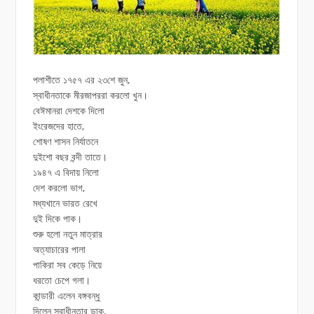
পলাশীতে ১৭৫৭ এর ২৩শে জুন,
স্বাধীনতাকে মীরজাপররা করলো খুন।
বেঈমানরা দেশকে দিলো
ইংরেজদের হাতে,
শোষণ শাসন নির্যাতনে
দুইশো বছর বন্দী তাতে।
১৯৪৭ এ বিদায় নিলো
দেশ করলো ভাগ,
মধ্যখানে ভারত রেখে
দুই দিকে পাক।
শুরু হলো নতুন মাত্রার
অত্যাচারের পালা
পাকিরা সব কেড়ে নিয়ে
ধরতো চেপে গলা।
কান্ডারী এলেন বঙ্গবন্ধু
দিলেন স্বাধীনতার ডাক,