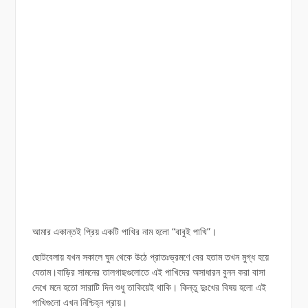
আমার একান্তই প্রিয় একটি পাখির নাম হলো “বাবুই পাখি”।
ছোটবেলায় যখন সকালে ঘুম থেকে উঠে প্রাতঃভ্রমণে বের হতাম তখন মুগ্ধ হয়ে
যেতাম।বাড়ির সামনের তালগাছগুলোতে এই পাখিদের অসাধারন বুনন করা বাসা
দেখে মনে হতো সারাটি দিন শুধু তাকিয়েই থাকি। কিন্তু দুঃখের বিষয় হলো এই
পাখিগুলো এখন নিশ্চিহ্ন প্রায়।