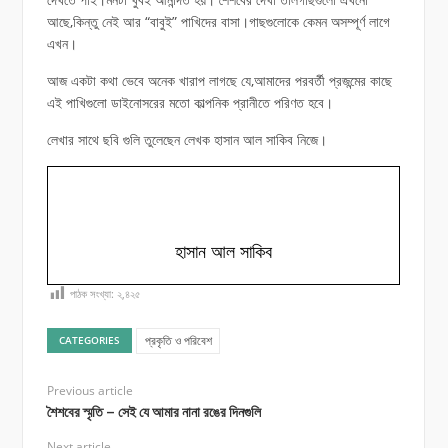
আছে,কিন্তু নেই আর “বাবুই” পাখিদের বাসা।গাছগুলোকে কেমন অসম্পূর্ণ লাগে
এখন।
আজ একটা কথা ভেবে অনেক খারাপ লাগছে যে,আমাদের পরবর্তী প্রজন্মের কাছে
এই পাখিগুলো ডাইনোসরের মতো কাল্পনিক প্রানীতে পরিণত হবে।
লেখার সাথে ছবি গুলি তুলেছেন লেখক হাসান আল সাকিব নিজে।
হাসান আল সাকিব
পাঠক সংখ্যা:
২,৪২৫
প্রকৃতি ও পরিবেশ
CATEGORIES
Previous article
শৈশবের স্মৃতি – সেই যে আমার নানা রঙের দিনগুলি
Next article