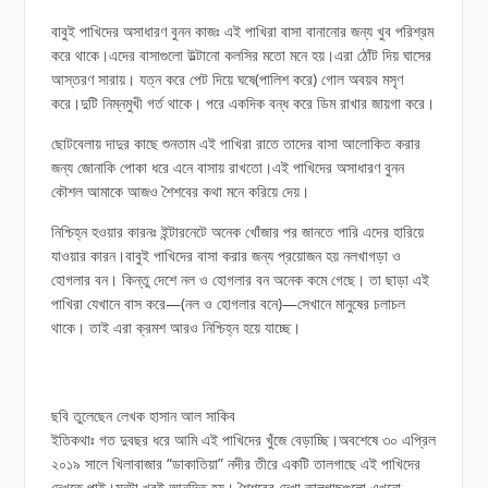
বাবুই পাখিদের অসাধারণ বুনন কাজঃ এই পাখিরা বাসা বানানোর জন্য খুব পরিশ্রম
করে থাকে।এদের বাসাগুলো উল্টানো কলসির মতো মনে হয়।এরা ঠোঁট দিয় ঘাসের
আস্তরণ সারায়। যত্ন করে পেট দিয়ে ঘষে(পালিশ করে) গোল অবয়ব মসৃণ
করে।দুটি নিম্নমুখী গর্ত থাকে। পরে একদিক বন্ধ করে ডিম রাখার জায়গা করে।
ছোটবেলায় দাদুর কাছে শুনতাম এই পাখিরা রাতে তাদের বাসা আলোকিত করার
জন্য জোনাকি পোকা ধরে এনে বাসায় রাখতো।এই পাখিদের অসাধারণ বুনন
কৌশল আমাকে আজও শৈশবের কথা মনে করিয়ে দেয়।
নিশ্চিহ্ন হওয়ার কারনঃ ইন্টারনেটে অনেক খোঁজার পর জানতে পারি এদের হারিয়ে
যাওয়ার কারন।বাবুই পাখিদের বাসা করার জন্য প্রয়োজন হয় নলখাগড়া ও
হোগলার বন। কিন্তু দেশে নল ও হোগলার বন অনেক কমে গেছে। তা ছাড়া এই
পাখিরা যেখানে বাস করে—(নল ও হোগলার বনে)—সেখানে মানুষের চলাচল
থাকে। তাই এরা ক্রমশ আরও নিশ্চিহ্ন হয়ে যাচ্ছে।
ছবি তুলেছেন লেখক হাসান আল সাকিব
ইতিকথাঃ গত দুবছর ধরে আমি এই পাখিদের খুঁজে বেড়াচ্ছি।অবশেষে ৩০ এপ্রিল
২০১৯ সালে খিলাবাজার “ডাকাতিয়া” নদীর তীরে একটি তালগাছে এই পাখিদের
দেখতে পাই।মনটা খুবই আনন্দিত হয়। শৈশবের দেখা তালগাছগুলো এখনো