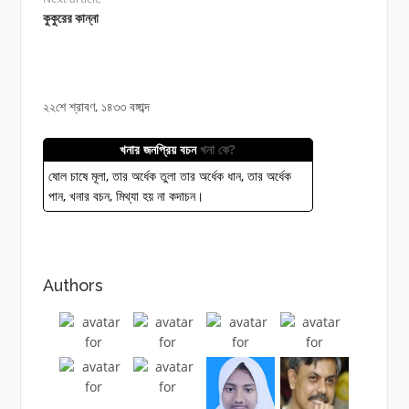
কুকুরের কান্না
২২শে শ্রাবণ, ১৪৩৩ বঙ্গাব্দ
খনার জনপ্রিয় বচন
খনা কে?
ষোল চাষে মূলা, তার অর্ধেক তুলা তার অর্ধেক ধান, তার অর্ধেক
পান, খনার বচন, মিথ্যা হয় না কদাচন।
Authors