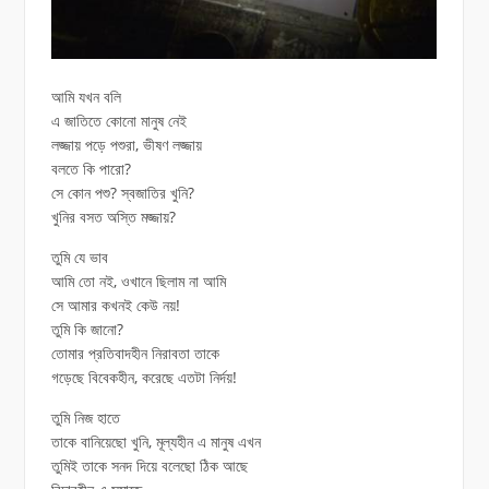
আমি যখন বলি
এ জাতিতে কোনো মানুষ নেই
লজ্জায় পড়ে পশুরা, ভীষণ লজ্জায়
বলতে কি পারো?
সে কোন পশু? স্বজাতির খুনি?
খুনির বসত অস্তি মজ্জায়?
তুমি যে ভাব
আমি তো নই, ওখানে ছিলাম না আমি
সে আমার কখনই কেউ নয়!
তুমি কি জানো?
তোমার প্রতিবাদহীন নিরাবতা তাকে
গড়েছে বিবেকহীন, করেছে এতটা নির্দয়!
তুমি নিজ হাতে
তাকে বানিয়েছো খুনি, মূল্যহীন এ মানুষ এখন
তুমিই তাকে সনদ দিয়ে বলেছো ঠিক আছে