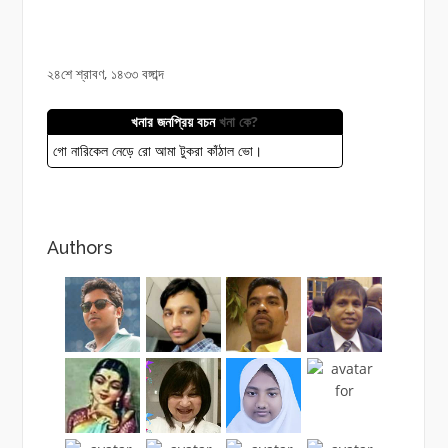
২৪শে শ্রাবণ, ১৪৩৩ বঙ্গাব্দ
খনার জনপ্রিয় বচন
খনা কে?
গো নারিকেল নেড়ে রো আমা টুকরা কাঁঠাল ভো।
Authors