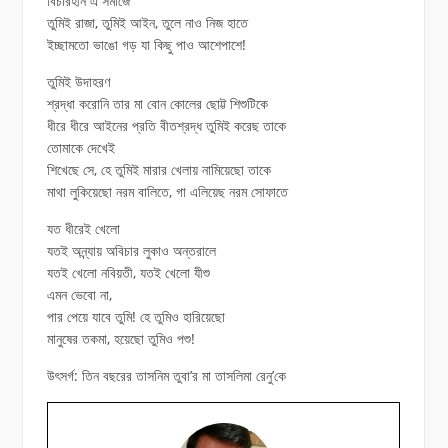
বিচারহীন এ সমাজে
তুমিই রাজা, তুমিই আইন, তুলে নাও নিজ হাতে
ইচ্ছামতো ভাঙো গড় যা কিছু পাও আশেপাশে!
তুমিই উদাহরণ
শ্রদ্ধা করোনি তার মা বোন কোলের ছোট্ট শিশুটিকে
ধীরে ধীরে আইনের প্রতি বীতশ্রদ্ধ তুমিই করেছ তাকে
তোমাকে দেখেই
শিখেছে সে, হে তুমিই মারার খেলায় নামিয়েছো তাকে
মাথা লুকিয়েছো নরম বালিতে, গা এলিয়েছ নরম সোফাতে
যত ধীরেই খেলো
যতই অন্ন্যায় অবিচার লুকাও অন্তরালে
যতই খেলো নবিয়তী, যতই খেলো যীশু
এমন ভেবো না,
পার পেয়ে যাবে তুমি! হে তুমিও হারিয়েছো
মানুষের তকমা, হয়েছো তুমিও পশু!
উৎসর্গ: তিন বছরের তাসনিম তুবা’র মা তাসলিমা রেনু’কে