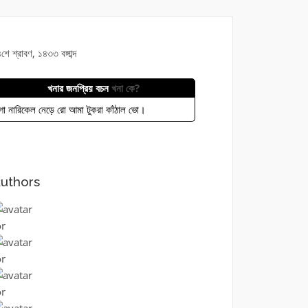
শে শ্রাবণ, ১৪৩৩ বঙ্গাব্দ
খনার জনপ্রিয় বচন
খনা কে?
ো নারিকেল নেড়ে রো আমা টুকরা কাঁঠাল ভো।
uthors