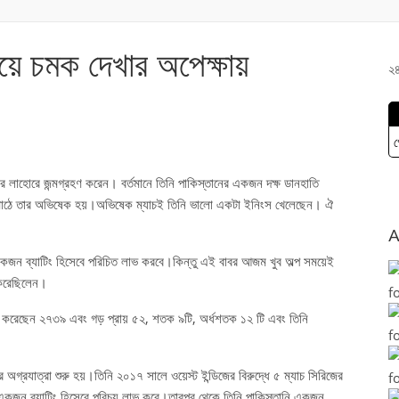
়ে চমক দেখার অপেক্ষায়
২৪
গ
 লাহোরে জন্মগ্রহণ করেন। বর্তমানে তিনি পাকিস্তানের একজন দক্ষ ডানহাতি
ের মাঠে তার অভিষেক হয়।অভিষেক ম্যাচই তিনি ভালো একটা ইনিংস খেলেছেন। ঐ
A
কজন ব্যাটিং হিসেবে পরিচিত লাভ করবে।কিন্তু এই বাবর আজম খুব অল্প সময়েই
 করেছিলেন।
 করেছেন ২৭৩৯ এবং গড় প্রায় ৫২, শতক ৯টি, অর্ধশতক ১২ টি এবং তিনি
 তার অগ্রযাত্রা শুরু হয়।তিনি ২০১৭ সালে ওয়েস্ট ইন্ডিজের বিরুদ্ধে ৫ ম্যাচ সিরিজের
 একজন ব্যাটিং হিসেবে পরিচয় লাভ করে।তারপর থেকে তিনি পাকিস্তানি একজন