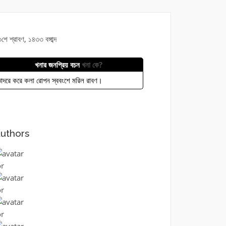
শে শ্রাবণ, ১৪৩৩ বঙ্গাব্দ
খনার জনপ্রিয় বচন
খনা কে?
াদরে করে কলা রোপন স্ববংশে মরিল রাবণ।
uthors