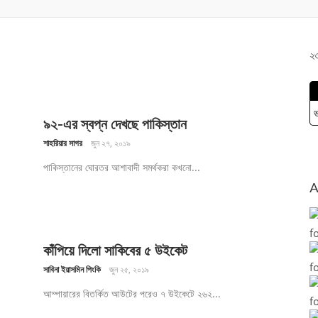
২৩
ভ
৯২-এর স্বপ্ন দেখছে পাকিস্তান
শাহরিয়ার সাগর
জুন ২৭, ২০১৯
পাকিস্তানের ঘোরতর আশাবাদী সমর্থকরা কখনো...
A
কাঁপিয়ে দিলো সাকিবের ৫ উইকেট
সাবিনা ইয়াসমিন পিংকি
জুন ২৫, ২০১৯
আম্পায়ারের বিতর্কিত আউটের পরেও ৭ উইকেটে ২৬২...