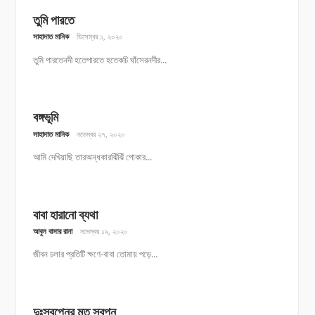
তুমি পারতে
সাহাদাত মানিক
ডিসেম্বর ১, ২০২০
তুমি পারতেনদী হতেপারতে হতেকচি ঘাঁসেরনদীর...
বঙ্গভূমি
সাহাদাত মানিক
নভেম্বর ২৭, ২০২০
আমি দেখিয়াছি তারঅন্ধকারঝিঁঝিঁ পোকার...
বাবা হারানো ব্যথা
আবুল বাসার রানা
নভেম্বর ১৯, ২০২০
জীবন চলার প্রতিটি ক্ষণে-বাবা তোমায় পড়ে...
দুঃস্বপ্নের মত স্বপ্ন