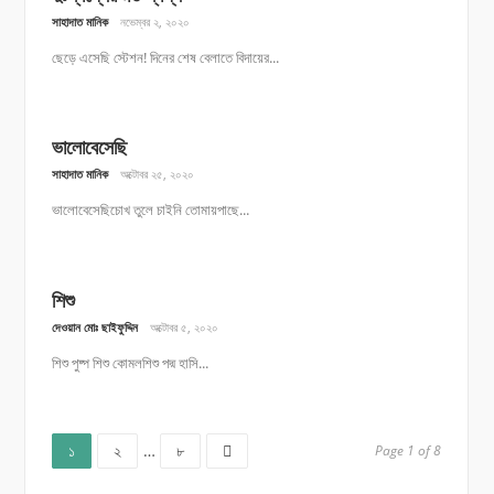
সাহাদাত মানিক
নভেম্বর ২, ২০২০
ছেড়ে এসেছি স্টেশন! দিনের শেষ বেলাতে বিদায়ের...
ভালোবেসেছি
সাহাদাত মানিক
অক্টোবর ২৫, ২০২০
ভালোবেসেছিচোখ তুলে চাইনি তোমায়পাছে...
শিশু
দেওয়ান মোঃ ছাইফুদ্দিন
অক্টোবর ৫, ২০২০
শিশু পুষ্প শিশু কোমলশিশু পদ্ম হাসি...
Page
Page
Page
Posts
১
২
…
৮
Page 1 of 8