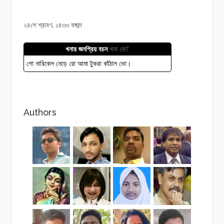
pagination
২৪শে শ্রাবণ, ১৪৩৩ বঙ্গাব্দ
খনার জনপ্রিয় বচন
খনা কে?
গো নারিকেল নেড়ে রো আমা টুকরা কাঁঠাল ভো।
Authors